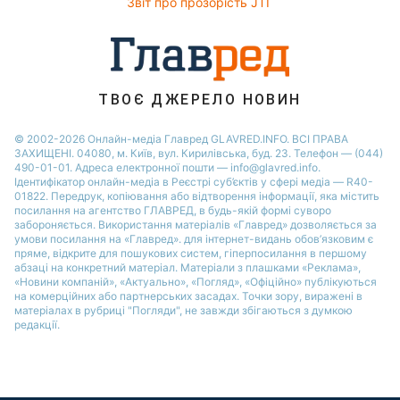
Звіт про прозорість JTI
ТВОЄ ДЖЕРЕЛО НОВИН
© 2002-2026 Онлайн-медіа Главред GLAVRED.INFO. ВСІ ПРАВА
ЗАХИЩЕНІ. 04080, м. Київ, вул. Кирилівська, буд. 23. Телефон — (044)
490-01-01. Адреса електронної пошти — info@glavred.info.
Ідентифікатор онлайн-медіа в Реєстрі суб’єктів у сфері медіа — R40-
01822.
Передрук, копіювання або відтворення інформації, яка містить
посилання на агентство ГЛАВРЕД, в будь-якій формi суворо
забороняється. Використання матеріалів «Главред» дозволяється за
умови посилання на «Главред». для інтернет-видань обов’язковим є
пряме, відкрите для пошукових систем, гіперпосилання в першому
абзаці на конкретний матеріал. Матеріали з плашками «Реклама»,
«Новини компаній», «Актуально», «Погляд», «Офіційно» публікуються
на комерційних або партнерських засадах. Точки зору, виражені в
матеріалах в рубриці "Погляди", не завжди збігаються з думкою
редакції.