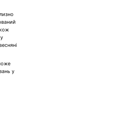
близно
нований
акож
му
весняні
може
вань у