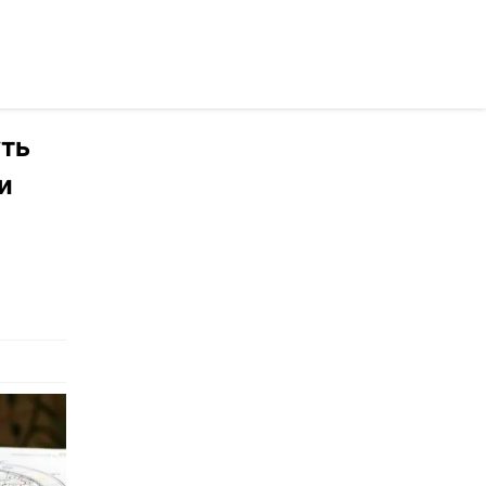
осійською
уть
и