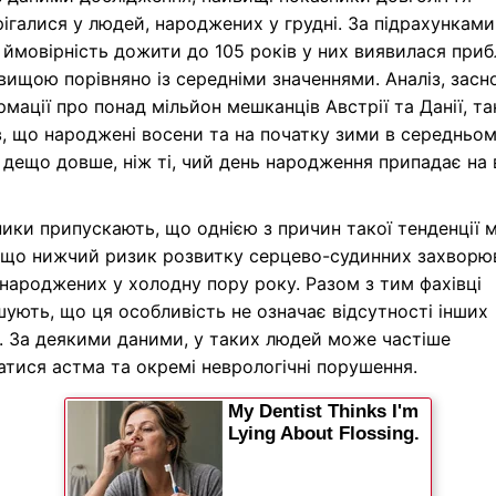
ігалися у людей, народжених у грудні. За підрахунками
 ймовірність дожити до 105 років у них виявилася при
вищою порівняно із середніми значеннями. Аналіз, зас
рмації про понад мільйон мешканців Австрії та Данії, т
, що народжені восени та на початку зими в середньо
дещо довше, ніж ті, чий день народження припадає на 
ики припускають, що однією з причин такої тенденції 
ещо нижчий ризик розвитку серцево-судинних захворю
народжених у холодну пору року. Разом з тим фахівці
ують, що ця особливість не означає відсутності інших
. За деякими даними, у таких людей може частіше
атися астма та окремі неврологічні порушення.