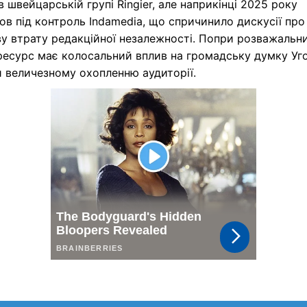
 швейцарській групі Ringier, але наприкінці 2025 року
в під контроль Indamedia, що спричинило дискусії про
у втрату редакційної незалежності. Попри розважальн
 ресурс має колосальний вплив на громадську думку У
 величезному охопленню аудиторії.