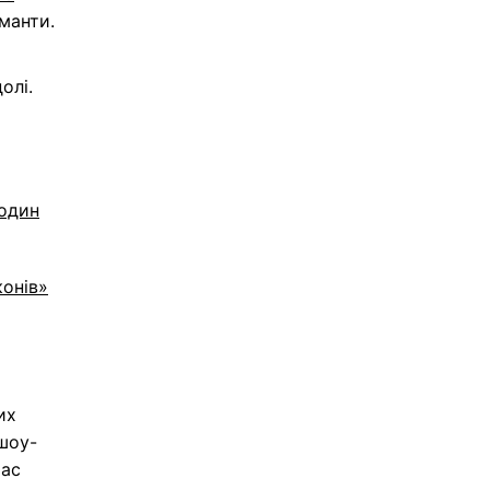
манти.
олі.
 один
конів»
их
 шоу-
час