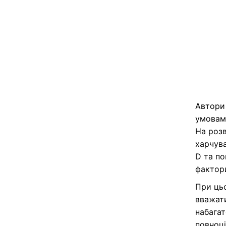
Автори
умовами
На розв
харчува
D та по
фактор
При ць
вважат
набагат
повноці