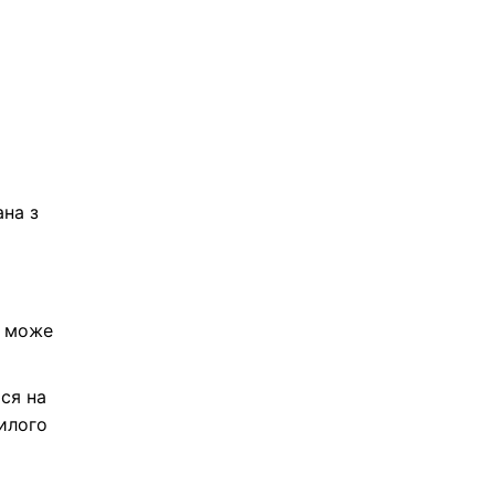
ана з
, може
ися на
хилого