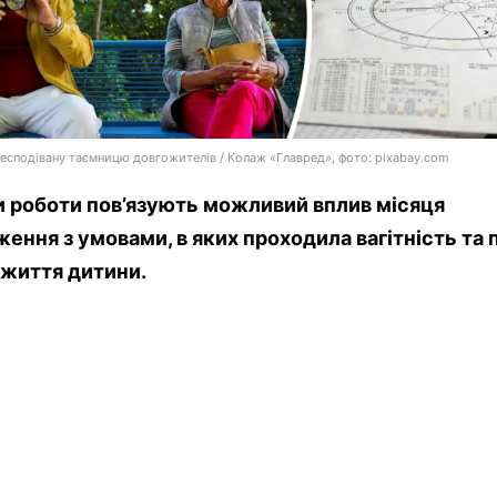
есподівану таємницю довгожителів / Колаж «Главред», фото: pixabay.com
 роботи пов’язують можливий вплив місяця
ення з умовами, в яких проходила вагітність та 
 життя дитини.