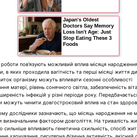
 роботи пов’язують можливий вплив місяця народження
, в яких проходила вагітність та перші місяці життя д
иток організму можуть впливати сезонні особливості
ння матері, рівень сонячного світла, забезпеченість віт
ширеність інфекцій у різні періоди року. Передбачаєтьс
и можуть чинити довгостроковий вплив на стан здоров’
ому дослідники зазначають, що місяць народження не 
и визначальним фактором довголіття. На тривалість ж
о сильніше впливають генетична схильність, спосіб жит
нне харчування, регулярна фізична активність, якісний 