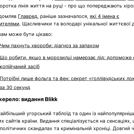
Коротка лінія життя на руці - про що попереджають хіро
ідомляв
Главред
, раніше зазначалося,
які 4 імена є
ителями
. Щасливчики та володарі унікальної життєвої д
вам може бути цікаво:
Чим пахнуть хвороби: діагноз за запахом
Що робити, якщо в морозилці намерзає лід: допоможе
копійчаний засіб
Потрібні лише фольга та фен: секрет «голлівудських ло
за 30 секунд
ерело: видання Blikk
 найбільший угорський таблоїд та один із найпопулярніш
х сайтів країни. Видання спеціалізується на сенсаціях,
, політичних скандалах та кримінальній хроніці. Довгий 