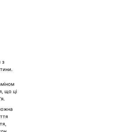
 з
итини.
аміном
я, що ці
я.
можна
иття
тя,
сон,