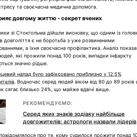
стресу та своєчасна медична допомога.
ияє довгому життю - секрет вчених
ики зі Стокгольма дійшли висновку, що одним із голов
в довголіття є не боротьба з уже розвиненими
ваннями, а їхня своєчасна профілактика. Аналіз показа
юдей, які прожили понад 100 років, випадки інфаркту
ться значно рідше.
рцевий напад було зафіксовано приблизно у 12,5%
ителів
. Водночас серед людей віком від 80 до 89 років 
к сягає близько 24%, що майже вдвічі вище.
РЕКОМЕНДУЄМО:
Серед яких знаків зодіаку найбільше
довгожителів: астрологи назвали лідерів
повідомлялося про те,
кому судилося прожити понад 1