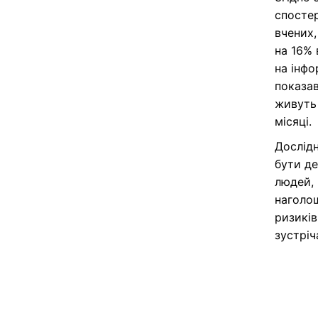
спостер
вчених,
на 16% 
на інфо
показав
живуть 
місяці.
Дослідн
бути д
людей, 
наголош
ризиків
зустріч