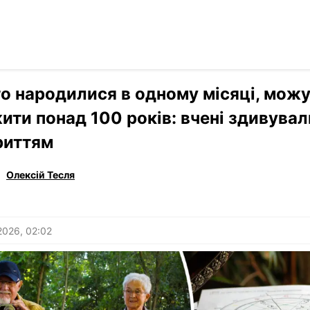
Читати р
›
Наукові факти
хто народилися в одному місяці, мож
ити понад 100 років: вчені здивувал
риттям
Олексій Тесля
2026, 02:02