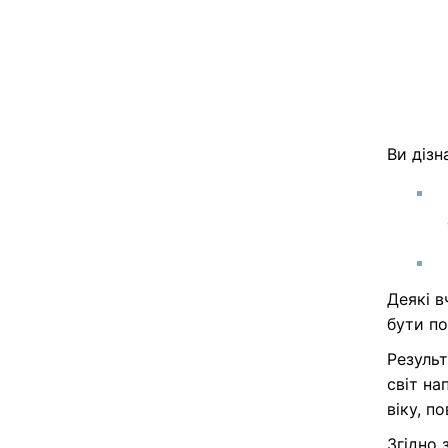
Ви дізн
Деякі в
бути по
Результ
світ на
віку, п
Згідно 