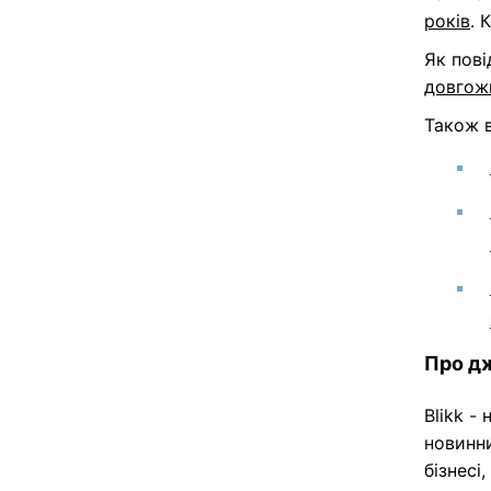
років
. 
Як пов
довгож
Також 
Про дж
Blikk -
новинни
бізнесі