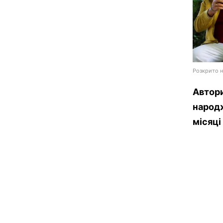
Розкрито н
Автори
народж
місяці