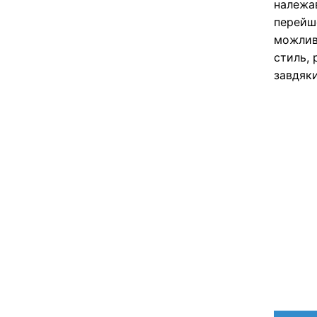
належав
перейшо
можлив
стиль,
завдяки