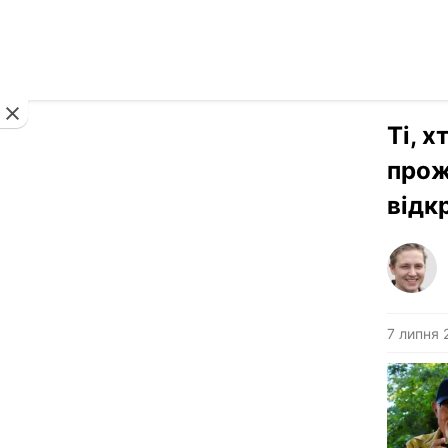
Новини
Ті, 
прож
відк
7 липня 