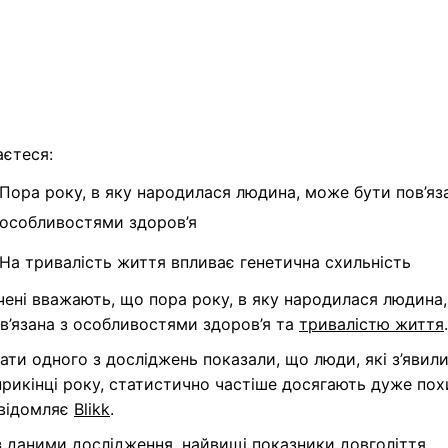
аєтеся:
Пора року, в яку народилася людина, може бути пов’яз
особливостями здоров’я
На тривалість життя впливає генетична схильність
чені вважають, що пора року, в яку народилася людина
в’язана з особливостями здоров’я та
тривалістю життя
.
ати одного з досліджень показали, що люди, які з’явил
прикінці року, статистично частіше досягають дуже по
овідомляє
Blikk
.
з даними дослідження, найвищі показники довголіття