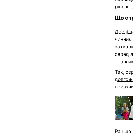
рівень 
Що спр
Дослідн
чинникі
захворю
серед л
трапляю
Так, се
довгож
показни
Раніше 