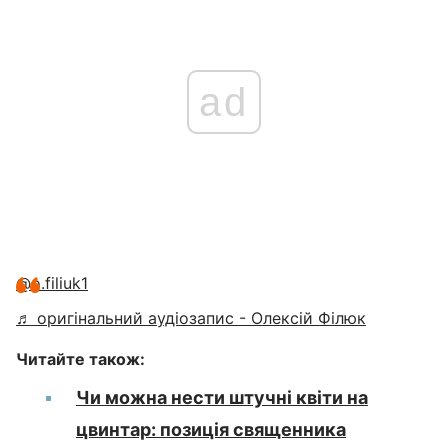
ad
@o.filiuk1
♬ оригінальний аудіозапис - Олексій Філюк
Читайте також:
Чи можна нести штучні квіти на
цвинтар: позиція священника