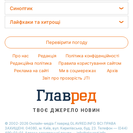
Салати
Гарний манікюр
Віталій Козловський
Головоломки
Тарифи
Синоптик
Новини Тернополя
Прості страви
Модні помилки
Потап
Тести по картинці
Новини Запоріжжя
Прогноз погоди
Легкі десерти
Лайфхаки та хитрощі
Софія Ротару
Оптичні ілюзії
Новини Житомира
Магнітні бурі
Напої
Ольга Сумська
Усе про сало
Народні прикмети
Новини Одеси
Погода на сьогодні
Святкове меню
Перевірити погоду
Прання
Усе про шоу-бізнес
Новини Харкова
Погода на завтра
Прибирання
Про нас
Редакція
Політика конфіденційності
Пилова буря
Кімнатні рослини
Редакційна політика
Правила користування сайтом
Реклама на сайті
Ми в соцмережах
Архів
Авто
Звіт про прозорість JTI
ТВОЄ ДЖЕРЕЛО НОВИН
© 2002-2026 Онлайн-медіа Главред GLAVRED.INFO. ВСІ ПРАВА
ЗАХИЩЕНІ. 04080, м. Київ, вул. Кирилівська, буд. 23. Телефон — (044)
490-01-01. Адреса електронної пошти — info@glavred.info.