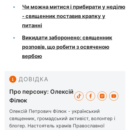
Чи можна митися і прибирати у неділю
- священник поставив крапку у
питанні
Викидати заборонено: священник
розповів, що робити з освяченою
вербою
ДОВІДКА
Про персону: Олексій
Філюк
Олексій Петрович Філюк - український
священник, громадський активіст, волонтер і
блогер. Настоятель храмів Православної