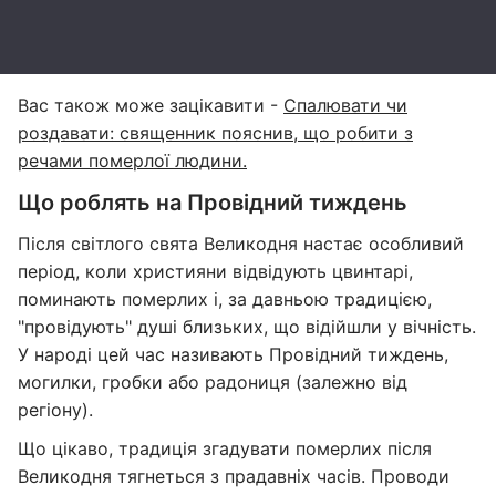
Вас також може зацікавити -
Спалювати чи
роздавати: священник пояснив, що робити з
речами померлої людини.
Що роблять на Провідний тиждень
Після світлого свята Великодня настає особливий
період, коли християни відвідують цвинтарі,
поминають померлих і, за давньою традицією,
"провідують" душі близьких, що відійшли у вічність.
У народі цей час називають Провідний тиждень,
могилки, гробки або радониця (залежно від
регіону).
Що цікаво, традиція згадувати померлих після
Великодня тягнеться з прадавніх часів. Проводи