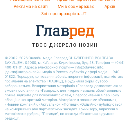
Новини Сум
Реклама на сайті
Ми в соцмережах
Архів
Новини моди
Новини Черкаси
Звіт про прозорість JTI
Поради від Андре Тана
ТВОЄ ДЖЕРЕЛО НОВИН
© 2002-2026 Онлайн-медіа Главред GLAVRED.INFO. ВСІ ПРАВА
ЗАХИЩЕНІ. 04080, м. Київ, вул. Кирилівська, буд. 23. Телефон — (044)
490-01-01. Адреса електронної пошти — info@glavred.info.
Ідентифікатор онлайн-медіа в Реєстрі суб’єктів у сфері медіа — R40-
01822.
Передрук, копіювання або відтворення інформації, яка містить
посилання на агентство ГЛАВРЕД, в будь-якій формi суворо
забороняється. Використання матеріалів «Главред» дозволяється за
умови посилання на «Главред». для інтернет-видань обов’язковим є
пряме, відкрите для пошукових систем, гіперпосилання в першому
абзаці на конкретний матеріал. Матеріали з плашками «Реклама»,
«Новини компаній», «Актуально», «Погляд», «Офіційно» публікуються
на комерційних або партнерських засадах. Точки зору, виражені в
матеріалах в рубриці "Погляди", не завжди збігаються з думкою
редакції.