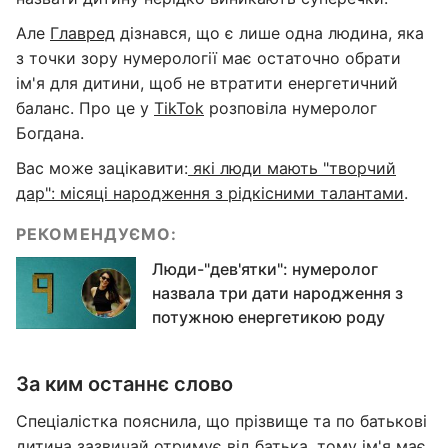
Але
Главред
дізнався, що є лише одна людина, яка
з точки зору нумерології має остаточно обрати
ім'я для дитини, щоб не втратити енергетичний
баланс. Про це у
TikTok
розповіла нумеролог
Богдана.
Вас може зацікавити:
які люди мають "творчий
дар": місяці народження з рідкісними талантами
.
РЕКОМЕНДУЄМО:
Люди-"дев'ятки": нумеролог
назвала три дати народження з
потужною енергетикою роду
За ким останнє слово
Спеціалістка пояснила, що прізвище та по батькові
дитина зазвичай отримує від батька, тому ім'я має