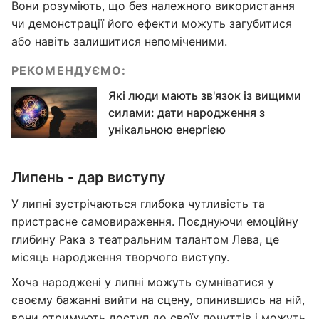
Вони розуміють, що без належного використання
чи демонстрації його ефекти можуть загубитися
або навіть залишитися непоміченими.
РЕКОМЕНДУЄМО:
Які люди мають зв'язок із вищими
силами: дати народження з
унікальною енергією
Липень - дар виступу
У липні зустрічаються глибока чутливість та
пристрасне самовираження. Поєднуючи емоційну
глибину Рака з театральним талантом Лева, це
місяць народження творчого виступу.
Хоча народжені у липні можуть сумніватися у
своєму бажанні вийти на сцену, опинившись на ній,
вони отримують доступ до своїх почуттів і можуть