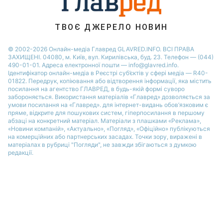
Новини Черкаси
Новини Рівного
ТВОЄ ДЖЕРЕЛО НОВИН
Новини Запоріжжя
© 2002-2026 Онлайн-медіа Главред GLAVRED.INFO. ВСІ ПРАВА
ЗАХИЩЕНІ. 04080, м. Київ, вул. Кирилівська, буд. 23. Телефон — (044)
490-01-01. Адреса електронної пошти — info@glavred.info.
Ідентифікатор онлайн-медіа в Реєстрі суб’єктів у сфері медіа — R40-
01822.
Передрук, копіювання або відтворення інформації, яка містить
посилання на агентство ГЛАВРЕД, в будь-якій формi суворо
забороняється. Використання матеріалів «Главред» дозволяється за
умови посилання на «Главред». для інтернет-видань обов’язковим є
пряме, відкрите для пошукових систем, гіперпосилання в першому
абзаці на конкретний матеріал. Матеріали з плашками «Реклама»,
«Новини компаній», «Актуально», «Погляд», «Офіційно» публікуються
на комерційних або партнерських засадах. Точки зору, виражені в
матеріалах в рубриці "Погляди", не завжди збігаються з думкою
редакції.