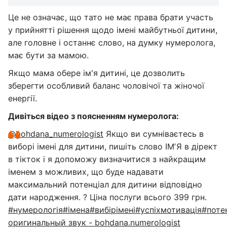
Це не означає, що тато не має права брати участь
у прийнятті рішення щодо імені майбутньої дитини,
але головне і останнє слово, на думку нумеролога,
має бути за мамою.
Якщо мама обере ім'я дитині, це дозволить
зберегти особливий баланс чоловічої та жіночої
енергії.
Дивіться відео з поясненням нумеролога:
@bohdana_numerologist
Якщо ви сумніваєтесь в
виборі імені для дитини, пишіть слово ІМʼЯ в дірект
в тікток і я допоможу визначитися з найкращим
іменем з можливих, що буде надавати
максимальний потенціал для дитини відповідно
дати народження. ? Ціна послуги всього 399 грн.
#нумерологія
#імена
#вибірімені
#успіхмотивація
#поте
оригинальный звук - bohdana.numerologist