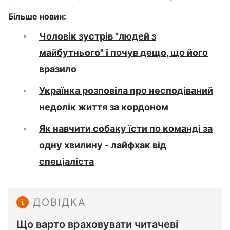
Більше новин:
Чоловік зустрів "людей з
майбутнього" і почув дещо, що його
вразило
Українка розповіла про несподіваний
недолік життя за кордоном
Як навчити собаку їсти по команді за
одну хвилину - лайфхак від
спеціаліста
ДОВІДКА
Що варто враховувати читачеві