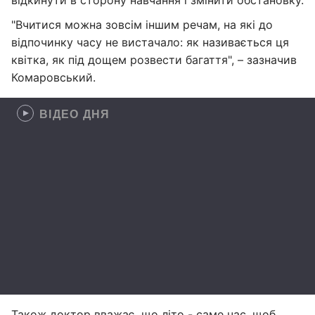
відкинути в сторону навчання і змінити обстановку.
"Вчитися можна зовсім іншим речам, на які до
відпочинку часу не вистачало: як називається ця
квітка, як під дощем розвести багаття", – зазначив
Комаровський.
ВІДЕО ДНЯ
Також доктор вважає, що літо - саме час, щоб