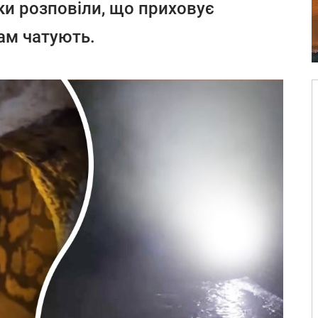
ки розповіли, що приховує
там чатують.