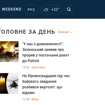
WEEKEND
+22°
РУС
ГОЛОВНЕ ЗА ДЕНЬ
Більше
"У нас є домовленості":
Зеленський заявив про
прорив у постачанні ракет
до Patriot
15:03
Аналітика
На Кіровоградщині під час
бойового завдання
розбився вертоліт: що
відомо
12:58
Війна