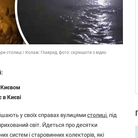
ри столиці / Колаж: Главред, фото: скріншоти з відео
і:
 Києвом
є в Києві
ішають у своїх справах вулицями
столиці
, під
прихований світ. Йдеться про десятки
них систем і старовинних колекторів, які