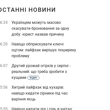
ОСТАННІ НОВИНИ
6:24
Українцям можуть масово
скасувати бронювання за одну
добу: юрист назвав причину
6:20
Навіщо обприскувати ключі
оцтом: лайфхак вирішує поширену
проблему
6:07
Другий урожай огірків у серпні -
реальний: що треба зробити з
кущами
відео
5:56
Хитрий лайфхак від кухарів:
навіщо кидати сірники під час
варіння яєць
5:55
Навіщо кидати лід і сіль в унітаз: