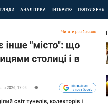
ГЛЯДИ
АНАЛІТИКА
ІНТЕРВ’Ю
ПОПУЛЯРНЕ
Читати російською
є інше "місто": що
ицями столиці і в
Підпишіться
вня 2026, 17:04
на нас в Google
лий світ тунелів, колекторів і