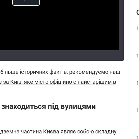
1
1
 більше історичних фактів, рекомендуємо наш
за Київ: яке місто офіційно є найстарішим в
1
 знаходиться під вулицями
1
підземна частина Києва являє собою складну
1