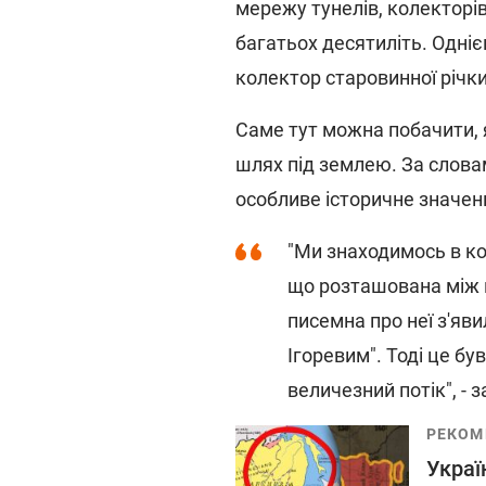
мережу тунелів, колекторів
багатьох десятиліть. Одні
колектор старовинної річки
Саме тут можна побачити,
шлях під землею. За слова
особливе історичне значенн
"Ми знаходимось в ко
що розташована між 
писемна про неї з'яви
Ігоревим". Тоді це бу
величезний потік", -
РЕКОМ
Украї