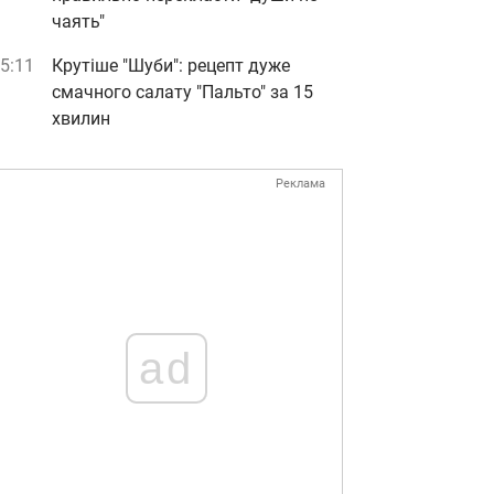
чаять"
5:11
Крутіше "Шуби": рецепт дуже
смачного салату "Пальто" за 15
хвилин
Реклама
ad