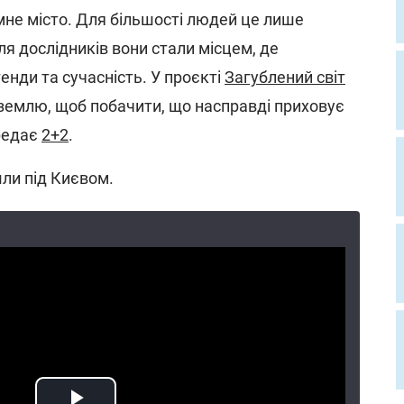
не місто. Для більшості людей це лише
ля дослідників вони стали місцем, де
генди та сучасність. У проєкті
Загублений світ
 землю, щоб побачити, що насправді приховує
ередає
2+2
.
ли під Києвом.