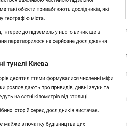
ме такі об'єкти приваблюють дослідників, які
у географію міста.
1
 інтерес до підземель у нього виник ще в
ння перетворилося на серйозне дослідження
1
і тунелі Києва
1
рів десятиліттями формувалися численні міфи
ки розповідають про привидів, дивні звуки та
едуть на сотні кілометрів від столиці.
1
бних історій серед дослідників вистачає.
ує майже з початку будівництва цих
1