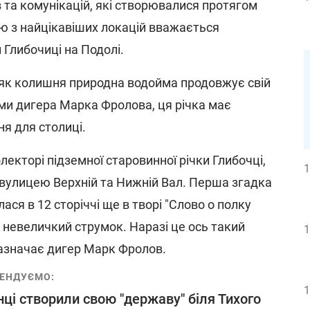
 та комунікацій, які створювалися протягом
єю з найцікавіших локацій вважається
 Глибочиці на Подолі.
 як колишня природна водойма продовжує свій
ми дигера Марка Фролова, ця річка має
я для столиці.
лекторі підземної старовинної річки Глибочці,
1
вулицею Верхній та Нижній Вал. Перша згадка
лася в 12 сторіччі ще в творі "Слово о полку
в невеличкий струмок. Наразі це ось такий
1
 зазначає дигер Марк Фролов.
ЕНДУЄМО:
1
нці створили свою "державу" біля Тихого