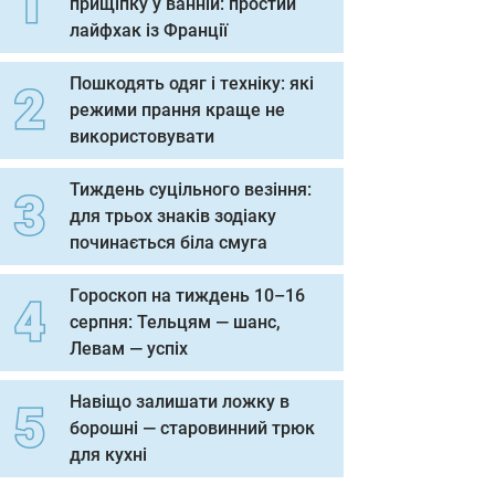
прищіпку у ванній: простий
лайфхак із Франції
Пошкодять одяг і техніку: які
режими прання краще не
використовувати
Тиждень суцільного везіння:
для трьох знаків зодіаку
починається біла смуга
Гороскоп на тиждень 10–16
серпня: Тельцям — шанс,
Левам — успіх
Навіщо залишати ложку в
борошні — старовинний трюк
для кухні