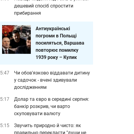
дешевий спосіб спростити
прибирання
Антиукраїнські
погроми в Польщі
посиляться, Варшава
повторює помилку
1939 року – Кулик
5:47
Чи обов'язково віддавати дитину
у садочок - вчені здивували
дослідженням
5:17
Долар та євро в середині серпня:
банкір розкрив, чи варто
скуповувати валюту
5:15
Звучить природно й чисто: як
правильно перекласти "души не