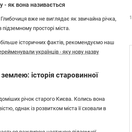
у - як вона називається
1
 Глибочиця вже не виглядає як звичайна річка,
 підземному просторі міста.
 більше історичних фактів, рекомендуємо наш
перейменували українців - яку нову назву
 землею: історія старовинної
ідоміших річок старого Києва. Колись вона
істю, однак із розвитком міста її сховали в
шається важливою частиною підземної