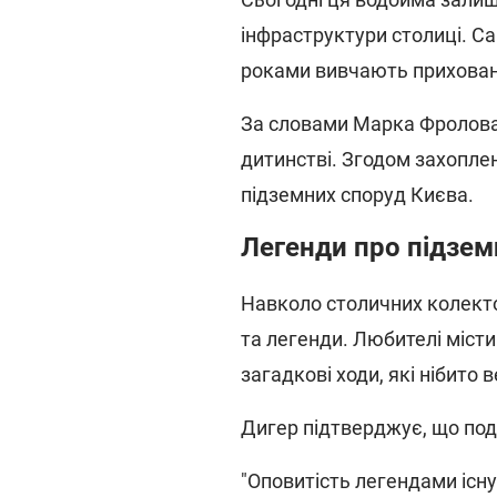
інфраструктури столиці. Са
роками вивчають прихован
За словами Марка Фролова,
дитинстві. Згодом захопле
підземних споруд Києва.
Легенди про підземн
Навколо столичних колекто
та легенди. Любителі місти
загадкові ходи, які нібито в
Дигер підтверджує, що поді
"Оповитість легендами існ