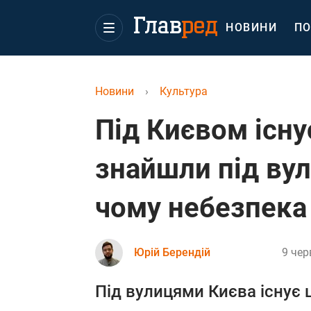
НОВИНИ
ПО
Новини
›
Культура
Під Києвом існу
знайшли під вул
чому небезпека
Юрій Берендій
9 чер
Під вулицями Києва існує ці