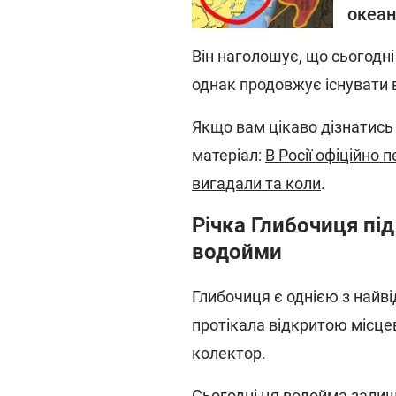
океан
Він наголошує, що сьогодні
однак продовжує існувати в
Якщо вам цікаво дізнатись
матеріал:
В Росії офіційно 
вигадали та коли
.
Річка Глибочиця під
водойми
Глибочиця є однією з найв
протікала відкритою місцев
колектор.
Сьогодні ця водойма зали