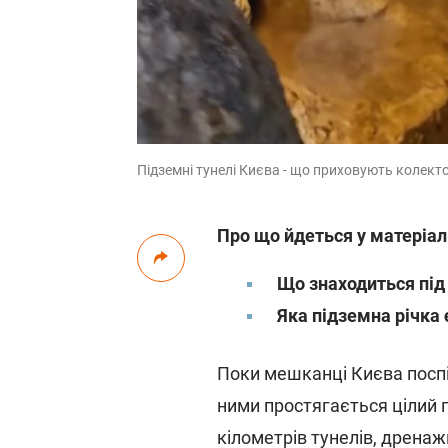
Підземні тунелі Києва - що приховують колекто
Про що йдеться у матеріал
Що знаходиться під
Яка підземна річка 
Поки мешканці Києва посп
ними простягається цілий 
кілометрів тунелів, дренаж