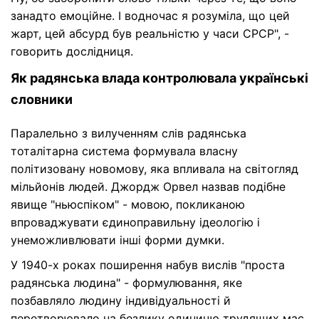
занадто емоційне. І водночас я розуміла, що цей
жарт, цей абсурд був реальністю у часи СРСР", -
говорить дослідниця.
Як радянська влада контролювала українські
словники
Паралельно з вилученням слів радянська
тоталітарна система формувала власну
політизовану новомову, яка впливала на світогляд
мільйонів людей. Джордж Орвел назвав подібне
явище "ньюспіком" - мовою, покликаною
впроваджувати єдиноправильну ідеологію і
унеможливлювати інші форми думки.
У 1940-х роках поширення набув вислів "проста
радянська людина" - формулювання, яке
позбавляло людину індивідуальності й
перетворювало на безлику одиницю трудящих мас.