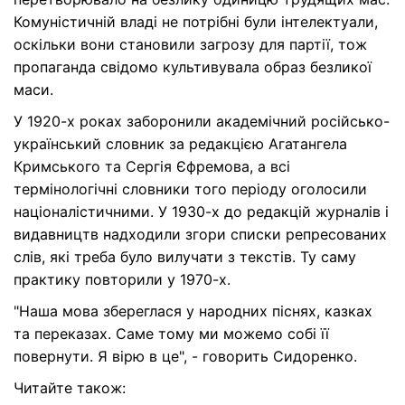
Комуністичній владі не потрібні були інтелектуали,
оскільки вони становили загрозу для партії, тож
пропаганда свідомо культивувала образ безликої
маси.
У 1920-х роках заборонили академічний російсько-
український словник за редакцією Агатангела
Кримського та Сергія Єфремова, а всі
термінологічні словники того періоду оголосили
націоналістичними. У 1930-х до редакцій журналів і
видавництв надходили згори списки репресованих
слів, які треба було вилучати з текстів. Ту саму
практику повторили у 1970-х.
"Наша мова збереглася у народних піснях, казках
та переказах. Саме тому ми можемо собі її
повернути. Я вірю в це", - говорить Сидоренко.
Читайте також: