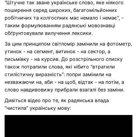
"Штучне так зване українське слово, яке ніякого
поширення серед широких, багатомільйонних
робітничих та колгоспних мас немало і немає", -
таким формулюванням радянські мовознавці
обґрунтовували вилучення лексики.
За цим принципом світломір замінили на фотометр,
утинок - на сегмент, витинок - на сектор, а
письмівку - на курсив. До розстрільного списку
також потрапили слова, які нібито "втратили
стилістичну виразність": попри замінили на
незважаючи на, аби - на щоб, відтак - на потім, а
слово навдивовижу прибрали взагалі без заміни.
Дивіться відео про те, як радянська влада
"чистила" українську мову: