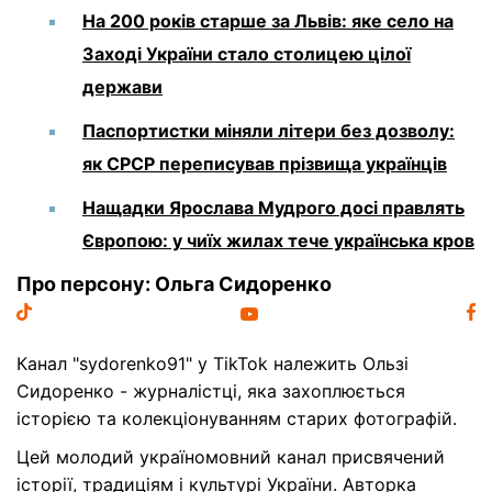
На 200 років старше за Львів: яке село на
Заході України стало столицею цілої
держави
Паспортистки міняли літери без дозволу:
як СРСР переписував прізвища українців
Нащадки Ярослава Мудрого досі правлять
Європою: у чиїх жилах тече українська кров
Про персону: Ольга Сидоренко
Канал "sydorenko91" у TikTok належить Ользі
Сидоренко - журналістці, яка захоплюється
історією та колекціонуванням старих фотографій.
Цей молодий україномовний канал присвячений
історії, традиціям і культурі України. Авторка