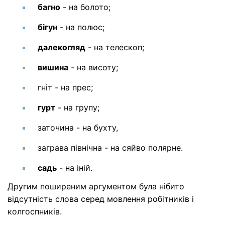
багно
- на болото;
бігун
- на полюс;
далекогляд
- на телескоп;
вишина
- на висоту;
гніт
- на прес;
гурт
- на групу;
заточина
- на бухту,
заграва північна
- на сяйво полярне.
садь
- на іній.
Другим поширеним аргументом була нібито
відсутність слова серед мовлення робітників і
колгоспників.