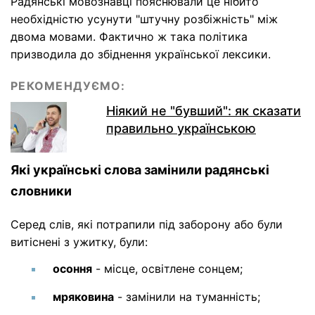
Радянські мовознавці пояснювали це нібито
необхідністю усунути "штучну розбіжність" між
двома мовами. Фактично ж така політика
призводила до збіднення української лексики.
РЕКОМЕНДУЄМО:
Ніякий не "бувший": як сказати
правильно українською
Які українські слова замінили радянські
словники
Серед слів, які потрапили під заборону або були
витіснені з ужитку, були:
осоння
- місце, освітлене сонцем;
мряковина
- замінили на туманність;