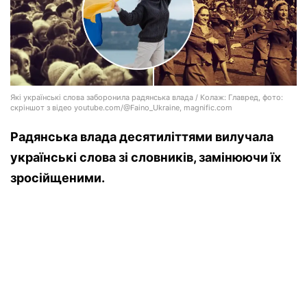
Які українські слова заборонила радянська влада / Колаж: Главред, фото:
скріншот з відео youtube.com/@Faino_Ukraine, magnific.com
Радянська влада десятиліттями вилучала
українські слова зі словників, замінюючи їх
зросійщеними.