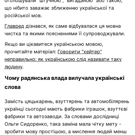
оголошували "штучною", "вигаданою" або такою,
що нібито заважає зближенню української та
російської мов.
Главред
дізнався, як саме відбувалася ця мовна
чистка та якими поясненнями її супроводжували.
Якщо ви цікавитеся українською мовою,
прочитайте матеріал:
Говорити "хейтер"
неправильно: як українською слід називати таку
людину
.
Чому радянська влада вилучала українські
слова
Замість цяцькарень, взуттярень та автомобілярень
українці сьогодні мають фабрики іграшок, взуттєві
фабрики та автозаводи. За словами дослідниці
Ольги Сидоренко, така заміна мала чітку мету -
зробити мову простішою, а мислення людей менш