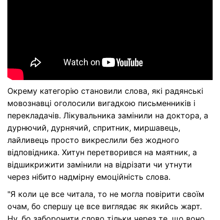
Окрему категорію становили слова, які радянські
мовознавці оголосили вигадкою письменників і
перекладачів. Лікувальника замінили на доктора, а
дурнючий, дурнячий, спритник, миршавець,
лайливець просто викреслили без жодного
відповідника. Хитун перетворився на маятник, а
відшикрижити замінили на відрізати чи утнути
через нібито надмірну емоційність слова.
"Я коли це все читала, то не могла повірити своїм
очам, бо спершу це все виглядає як якийсь жарт.
Ну, бо заборонити слово тільки через те, що воно