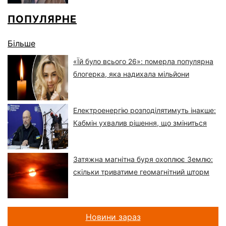
ПОПУЛЯРНЕ
Більше
«Їй було всього 26»: померла популярна
блогерка, яка надихала мільйони
Електроенергію розподілятимуть інакше:
Кабмін ухвалив рішення, що зміниться
Затяжна магнітна буря охоплює Землю:
скільки триватиме геомагнітний шторм
Новини зараз