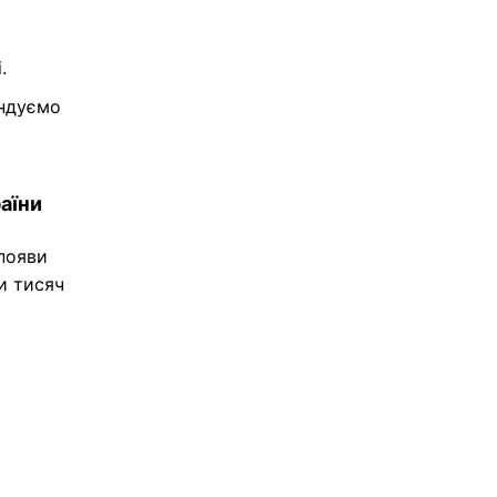
.
ендуємо
аїни
 появи
и тисяч