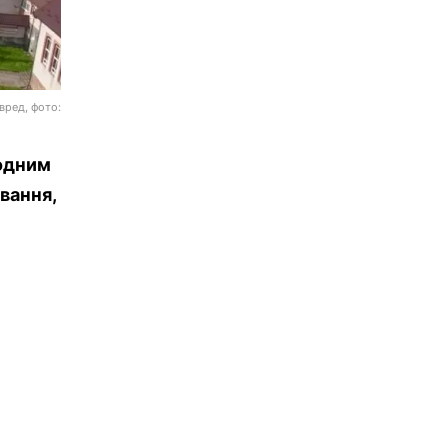
вред, фото:
 одним
ування,