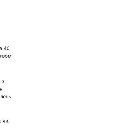
а 40
ством
 з
ні
лень.
 як