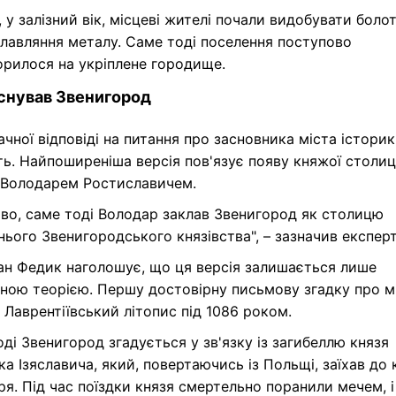
, у залізний вік, місцеві жителі почали видобувати боло
лавляння металу. Саме тоді поселення поступово
орилося на укріплене городище.
снував Звенигород
чної відповіді на питання про засновника міста істори
ь. Найпоширеніша версія пов'язує появу княжої столиц
 Володарем Ростиславичем.
во, саме тоді Володар заклав Звенигород як столицю
ього Звенигородського князівства", – зазначив експерт
ван Федик наголошує, що ця версія залишається лише
ною теорією. Першу достовірну письмову згадку про м
 Лаврентіївський літопис під 1086 роком.
ді Звенигород згадується у зв'язку із загибеллю князя
а Ізяславича, який, повертаючись із Польщі, заїхав до 
я. Під час поїздки князя смертельно поранили мечем, і