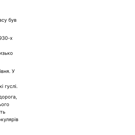
асу був
930-х
изько
вня. У
і гуслі.
дорога,
ього
уть
кулярів