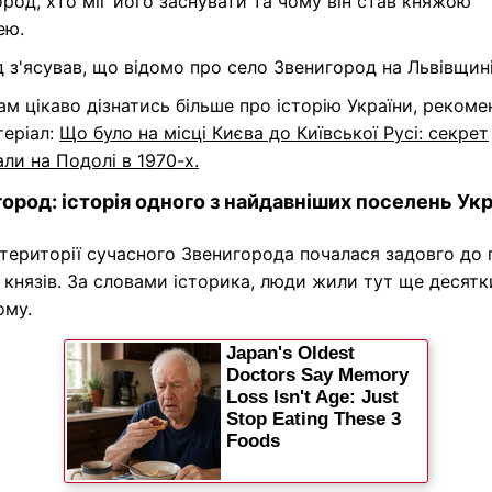
род, хто міг його заснувати та чому він став княжою
ею.
д
з'ясував, що відомо про село Звенигород на Львівщині
м цікаво дізнатись більше про історію України, реком
теріал:
Що було на місці Києва до Київської Русі: секрет
ли на Подолі в 1970-х.
ород: історія одного з найдавніших поселень Укр
 території сучасного Звенигорода почалася задовго до
князів. За словами історика, люди жили тут ще десятк
ому.