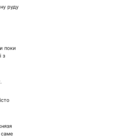
тну руду
ки поки
і з
.
істо
князя
 саме