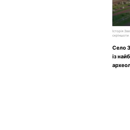
Історія Зв
скріншоти 
Село З
із най
археол