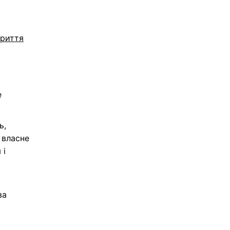
криття
е
ь,
 власне
 і
ва