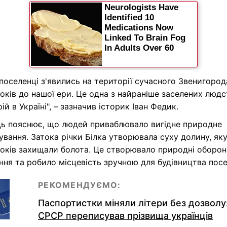
поселенці з'явились на території сучасного Звенигород
оків до нашої ери. Це одна з найраніше заселених люд
ій в Україні", – зазначив історик Іван Федик.
ць пояснює, що людей приваблювало вигідне природне
вання. Затока річки Білка утворювала суху долину, яку
оків захищали болота. Це створювало природні оборон
ння та робило місцевість зручною для будівництва посе
РЕКОМЕНДУЄМО:
Паспортистки міняли літери без дозволу:
СРСР переписував прізвища українців