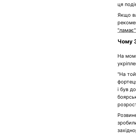
ця поді
Якщо ва
рекоме
"ламає"
Чому З
На моме
укріпл
"На той
фортеця
і був д
боярськ
розрост
Розвине
зробили
західно