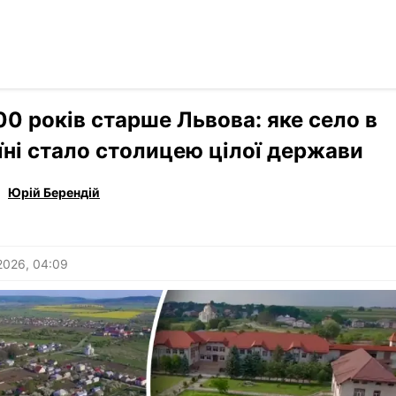
Читати р
›
Культура
00 років старше Львова: яке село в
їні стало столицею цілої держави
Юрій Берендій
2026, 04:09