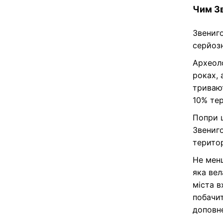
Чим Зв
Звениго
серйоз
Археоло
роках, 
тривают
10% тер
Попри ц
Звениго
територ
Не мен
яка вел
міста в
побачи
доповне