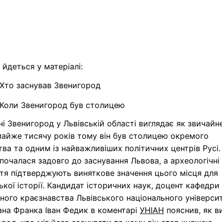
йдеться у матеріалі:
Хто заснував Звенигород
Коли Звенигород був столицею
і Звенигород у Львівській області виглядає як звичай
майже тисячу років тому він був столицею окремого
тва та одним із найважливіших політичних центрів Русі.
 почалася задовго до заснування Львова, а археологічні
тя підтверджують виняткове значення цього місця для
ької історії. Кандидат історичних наук, доцент кафедри
ного краєзнавства Львівського національного універси
вана Франка Іван Федик в коментарі
УНІАН
пояснив, як в