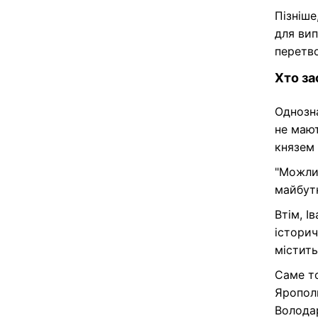
Пізніше
для вип
перетв
Хто за
Однозна
не мают
князем
"Можли
майбутн
Втім, І
історич
містить
Саме то
Ярополк
Володар