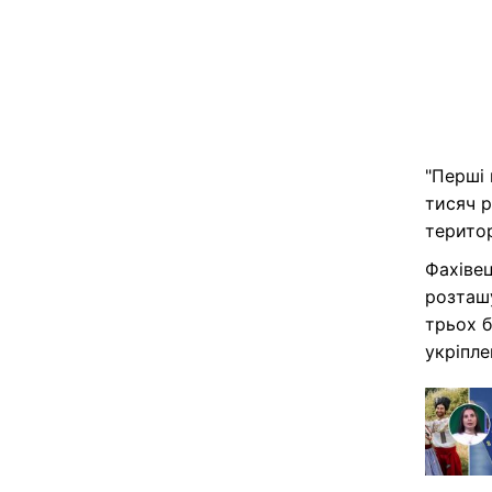
"Перші 
тисяч р
територ
Фахіве
розташу
трьох б
укріпле