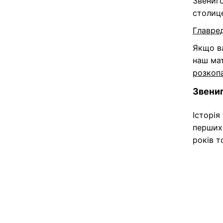
Звениго
столиц
Главре
Якщо ва
наш ма
розкопа
Звениг
Історія
перших 
років т