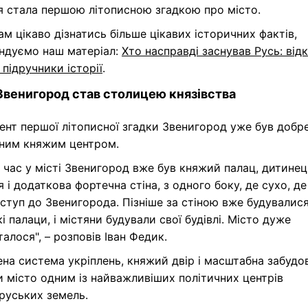
я стала першою літописною згадкою про місто.
м цікаво дізнатись більше цікавих історичних фактів,
ндуємо наш матеріал:
Хто насправді заснував Русь: від
 підручники історії
.
венигород став столицею князівства
нт першої літописної згадки Звенигород уже був добр
еним княжим центром.
 час у місті Звенигород вже був княжий палац, дитинец
 і додаткова фортечна стіна, з одного боку, де сухо, де
оступ до Звенигорода. Пізніше за стіною вже будувалися
і палаци, і містяни будували свої будівлі. Місто дуже
алося", – розповів Іван Федик.
на система укріплень, княжий двір і масштабна забудо
 місто одним із найважливіших політичних центрів
руських земель.