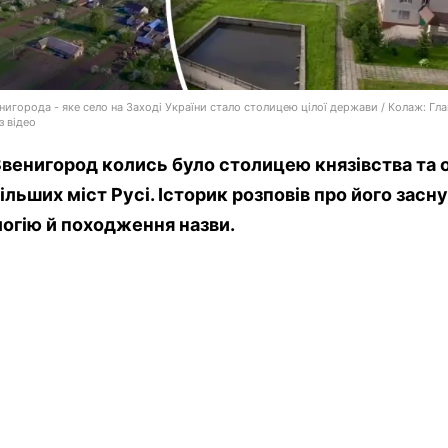
енигорода - яке село на Заході України стало столицею цілої держави / Колаж: Гла
з відео
венигород колись було столицею князівства та
більших міст Русі. Історик розповів про його засн
огію й походження назви.