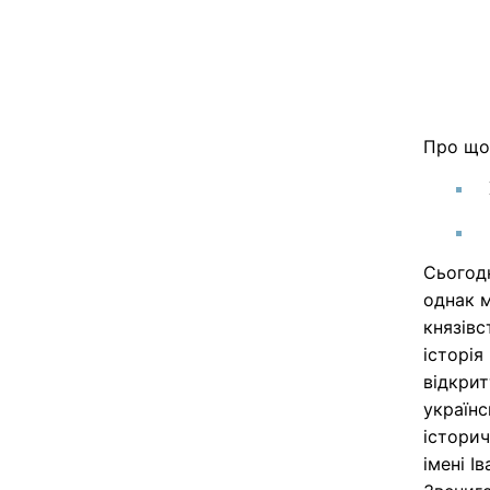
Про що 
Сьогодн
однак 
князівс
історія
відкрит
українс
історич
імені І