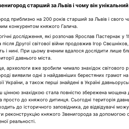
енигород старший за Львів і чому він унікальний
род приблизно на 200 років старший за Львів і свого ч
ним конкурентом княжого Галича.
гічні дослідження, які розпочав Ярослав Пастернак у 1
а після Другої світової війни продовжив Ігор Свєшніков,
ь і нині. При цьому вченим вдалося дослідити лише бл
иторії давнього міста.
е, археологи вже зробили чимало знахідок світового рі
роді виявили одні з найдавніших берестяних грамот на
ії України, а також перші знайдені в Україні давньоруськ
ш цінною знахідкою стала повністю збережена мощена 
а просто до княжого дитинця. Сьогодні територія давн
ходить до історичного заповідника, де відвідувачі мож
ти реконструкцію княжого Звенигорода за допомогою о
ної реальності.