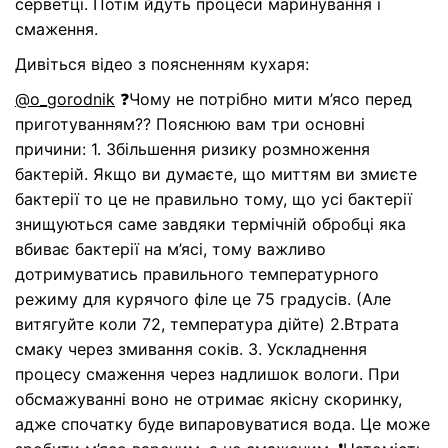
серветці. Потім йдуть процеси маринування і
смаження.
Дивіться відео з поясненням кухаря:
@o_gorodnik
❓Чому не потрібно мити м’ясо перед
приготуванням?? Пояснюю вам три основні
причини: 1. Збільшення ризику розмноження
бактерій. Якщо ви думаєте, що миттям ви змиєте
бактерії то це не правильно тому, що усі бактерії
знищуються саме завдяки термічній обробці яка
вбиває бактерії на м’ясі, тому важливо
дотримуватись правильного температурного
режиму для курячого філе це 75 градусів. (Але
витягуйте коли 72, температура дійте) 2.Втрата
смаку через змивання соків. 3. Ускладнення
процесу смаження через надлишок вологи. При
обсмажуванні воно не отримає якісну скоринку,
адже спочатку буде випаровуватися вода. Це може