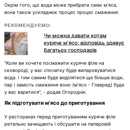
Окрім того, що вода може прибрати смак м'яса,
вона також ускладнює процес процес смаження.
РЕКОМЕНДУЄМО:
Чи можна давати котам
куряче м'ясо: відповідь здивує
багатьох господарів
"Коли ви хочете посмажити куряче філе на
сковороді, у вас спочатку буде випаровуватися
вода. І тим самим буде виділятися ще більше води,
пар і замість смаження воно (м'ясо - Главред) буде
у вас варитися", - додав Огороднік.
Як підготувати м'ясо до приготування
У ресторанах перед приготуванням куряче філе
ретельно зачищають і обсушити на паперовій