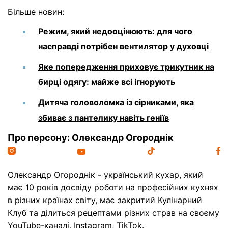
Більше новин:
Режим, який недооцінюють: для чого
насправді потрібен вентилятор у духовці
Яке попередження приховує трикутник на
бирці одягу: майже всі ігнорують
Дитяча головоломка із сірниками, яка
збиває з пантелику навіть геніїв
Про персону: Олександр Огороднік
Олександр Огороднік - український кухар, який
має 10 років досвіду роботи на професійних кухнях
в різних країнах світу, має закритий Кулінарний
Клуб та ділиться рецептами різних страв на своєму
YouTube-каналі, Instagram, TikTok.