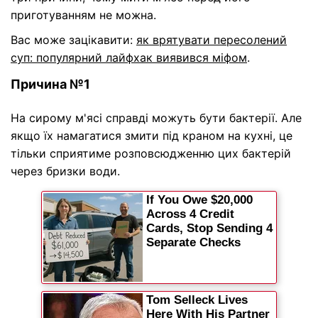
приготуванням не можна.
Вас може зацікавити:
як врятувати пересолений
суп: популярний лайфхак виявився міфом
.
Причина №1
На сирому м'ясі справді можуть бути бактерії. Але
якщо їх намагатися змити під краном на кухні, це
тільки сприятиме розповсюдженню цих бактерій
через бризки води.