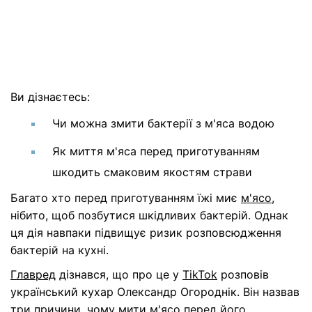
Ви дізнаєтесь:
Чи можна змити бактерії з м'яса водою
Як миття м'яса перед приготуванням
шкодить смаковим якостям страви
Багато хто перед приготуванням їжі миє
м'ясо
,
нібито, щоб позбутися шкідливих бактерій. Однак
ця дія навпаки підвищує ризик розповсюдження
бактерій на кухні.
Главред
дізнався, що про це у
TikTok
розповів
український кухар Олександр Огороднік. Він назвав
три причини, чому мити м'ясо перед його