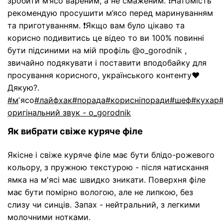
зробити м’ясо вареним, а не смаженим. ❗️Натомість
рекомендую просушити м’ясо перед маринуванням
та приготуванням. ❗️Якщо вам було цікаво та
корисно подивитись це відео то ви 100% повинні
бути підсиними на мій профіль @o_gorodnik ,
звичайно подякувати і поставити вподобайку для
просування корисного, українського контенту❤️
Дякую?.
#м
ʼясо
#лайфхак
#порада
#корисніпоради
#шеф
#кухар
оригінальний звук - o_gorodnik
Як вибрати свіже куряче філе
Якісне і свіже куряче філе має бути
блідо-рожевого
кольору, з пружною текстурою - після натискання
ямка на м'ясі має швидко зникати. Поверхня філе
має бути помірно вологою, але не липкою, без
слизу чи синців. Запах - нейтральний, з легкими
молочними нотками
.