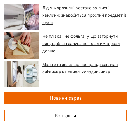
Лід у морозилці розтане за лічені
хвилини: знадобиться простий предмет із
кухні
Не плівка і не фольга: у що загорнути
сир, щоб він залишався свіжим в рази
довше
Мало хто знає: що насправді означає
сніжинка на панелі холодильника
Новини зараз
Контакти