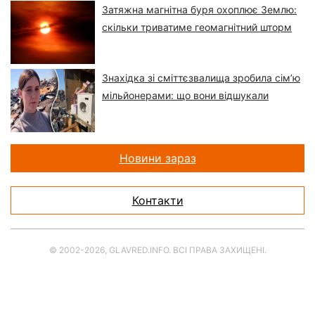
Затяжна магнітна буря охоплює Землю:
скільки триватиме геомагнітний шторм
Знахідка зі сміттєзвалища зробила сім’ю
мільйонерами: що вони відшукали
Новини зараз
Контакти
© 2002-2026, GLAVRED.INFO. ВСІ ПРАВА ЗАХИЩЕНІ.