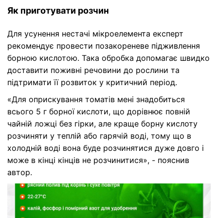
Як приготувати розчин
Для усунення нестачі мікроелемента експерт
рекомендує провести позакореневе підживлення
борною кислотою. Така обробка допомагає швидко
доставити поживні речовини до рослини та
підтримати її розвиток у критичний період.
«Для оприскування томатів мені знадобиться
всього 5 г борної кислоти, що дорівнює повній
чайній ложці без гірки, але краще борну кислоту
розчиняти у теплій або гарячій воді, тому що в
холодній воді вона буде розчинятися дуже довго і
може в кінці кінців не розчинитися», - пояснив
автор.