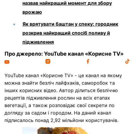
назвав найкращий момент для збору
врожаю
Як врятувати баштан у спеку: городник
розкрив найкращий спосіб поливу й
підживлення
Про джерело: YouTube канал «Корисне TV»
YouTube канал «Корисне TV» - це канал на якому
можна знайти безліч лайфхаків, саморобок та
інших корисних відео. Автор ділиться безліччю
рецептів підживлення рослин на всіх етапах
вегетації, а також розповідає свої секрети по
догляду за садом і городом. На даний канал
підписалось понад 2,92 мільйони користувачів.