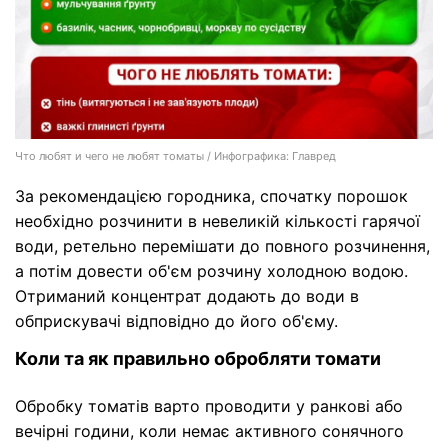
Что любят и чего не любят томаты / Инфографика: Главред
За рекомендацією городника, спочатку порошок
необхідно розчинити в невеликій кількості гарячої
води, ретельно перемішати до повного розчинення,
а потім довести об'єм розчину холодною водою.
Отриманий концентрат додають до води в
обприскувачі відповідно до його об'єму.
Коли та як правильно обробляти томати
Обробку томатів варто проводити у ранкові або
вечірні години, коли немає активного сонячного