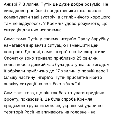
Анкарі 7-8 липня. Путін це дуже добре розуміє. Не
випадково російські представники вже почали
коментувати такі зустрічі в стилі: «нічого хорошого
там не відбулося». У Кремлі чудово розуміють, що
ситуація для них неприємна.
Саме тому Путін у своєму інтерв’ю Павлу Зарубіну
намагався вирівняти ситуацію і зменшити цей
контраст. До речі, саме інтерв’ю потім скоротили.
Спочатку воно тривало приблизно 25 хвилин,
повна версія деякий час була доступна, але згодом
її обрізали приблизно до 17 хвилин. У повній версії
більшу частину інтерв’ю Путін присвятив нібито
аналізу ситуації на полі бою в Україні.
Сам факт того, що він так багато уваги приділив
фронту, показовий. Це була спроба Кремля
продемонструвати: мовляв, українські удари по
території Росії не впливають на головне - на