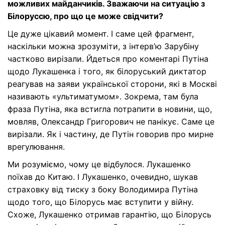
можливих майданчиків. Зважаючи на ситуацію з
Білоруссю, про що це може свідчити?
Це дуже цікавий момент. І саме цей фрагмент,
наскільки можна зрозуміти, з інтерв’ю Зарубіну
частково вирізали. Йдеться про коментарі Путіна
щодо Лукашенка і того, як білоруський диктатор
реагував на заяви української сторони, які в Москві
називають «ультиматумом». Зокрема, там була
фраза Путіна, яка встигла потрапити в новини, що,
мовляв, Олександр Григорович не панікує. Саме це
вирізали. Як і частину, де Путін говорив про мирне
врегулювання.
Ми розуміємо, чому це відбулося. Лукашенко
поїхав до Китаю. І Лукашенко, очевидно, шукав
страховку від тиску з боку Володимира Путіна
щодо того, що Білорусь має вступити у війну.
Схоже, Лукашенко отримав гарантію, що Білорусь