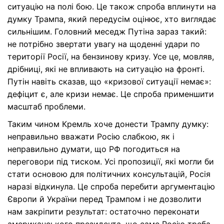
ситуацію на полі бою. Це також спроба вплинути на
думку Трампа, який передусім оцінює, хто виглядає
сильнішим. Головний меседж Путіна зараз такий:
не потрібно звертати увагу на щоденні удари по
території Росії, на бензинову кризу. Усе це, мовляв,
дрібниці, які не впливають на ситуацію на фронті.
Путін навіть сказав, що «кризової ситуації немає»:
дефіцит є, але кризи немає. Це спроба применшити
масштаб проблеми.
Таким чином Кремль хоче донести Трампу думку:
неправильно вважати Росію слабкою, як і
неправильно думати, що РФ погодиться на
переговори під тиском. Усі пропозиції, які могли би
стати основою для політичних консультацій, Росія
наразі відкинула. Це спроба перебити аргументацію
Європи й України перед Трампом і не дозволити
нам закріпити результат: остаточно переконати