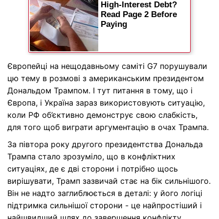
Європейці на нещодавньому саміті G7 порушували
цю тему в розмові з американським президентом
Дональдом Трампом. І тут питання в тому, що і
Європа, і Україна зараз використовують ситуацію,
коли РФ об’єктивно демонструє свою слабкість,
для того щоб виграти аргументацію в очах Трампа.
За півтора року другого президентства Дональда
Трампа стало зрозуміло, що в конфліктних
ситуаціях, де є дві сторони і потрібно щось
вирішувати, Трамп зазвичай стає на бік сильнішого.
Він не надто заглиблюється в деталі: у його логіці
підтримка сильнішої сторони - це найпростіший і
найшвидший шлях до завершення конфлікту.