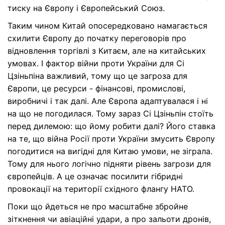
тиску на Європу і Європейський Союз.
Таким чином Китай опосередковано намагається
схилити Європу до початку переговорів про
відновлення торгівлі з Китаєм, але на китайських
умовах. І фактор війни проти України для Сі
Цзіньпіна важливий, тому що це загроза для
Європи, це ресурси - фінансові, промислові,
виробничі і так далі. Але Європа адаптувалася і ні
на що не погодилася. Тому зараз Сі Цзіньпін стоїть
перед дилемою: що йому робити далі? Його ставка
на те, що війна Росії проти України змусить Європу
погодитися на вигідні для Китаю умови, не зіграла.
Тому для нього логічно підняти рівень загрози для
європейців. А це означає посилити гібридні
провокації на території східного флангу НАТО.
Поки що йдеться не про масштабне збройне
зіткнення чи авіаційні удари, а про зальоти дронів,