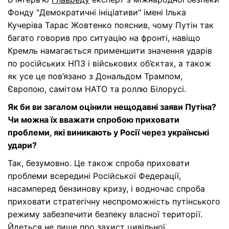
Фонду "Демократичні ініціативи" імені Ілька
Кучеріва
Тарас Жовтенко
пояснив, чому Путін так
багато говорив про ситуацію на фронті, навіщо
Кремль намагається применшити значення ударів
по російських НПЗ і військових об’єктах, а також
як усе це пов’язано з Дональдом Трампом,
Європою, самітом НАТО та роллю Білорусі.
Як би ви загалом оцінили нещодавні заяви Путіна?
Чи можна їх вважати спробою приховати
проблеми, які виникають у Росії через українські
удари?
Так, безумовно. Це також спроба приховати
проблеми всередині Російської Федерації,
насамперед бензинову кризу, і водночас спроба
приховати стратегічну неспроможність путінського
режиму забезпечити безпеку власної території.
Йдеться не лише про захист цивільної