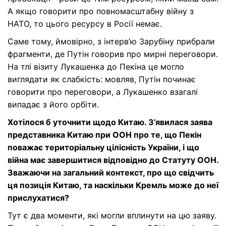
А якщо говорити про повномасштабну війну з
НАТО, то цього ресурсу в Росії немає.
Саме тому, ймовірно, з інтерв’ю Зарубіну прибрали
фрагменти, де Путін говорив про мирні переговори.
На тлі візиту Лукашенка до Пекіна це могло
виглядати як слабкість: мовляв, Путін починає
говорити про переговори, а Лукашенко взагалі
випадає з його орбіти.
Хотілося б уточнити щодо Китаю. З’явилася заява
представника Китаю при ООН про те, що Пекін
поважає територіальну цілісність України
,
і що
війна має завершитися відповідно до Статуту ООН.
Зважаючи на загальний контекст, про що свідчить
ця позиція Китаю
, та
наскільки Кремль може до неї
прислухатися?
Тут є два моменти, які могли вплинути на цю заяву.