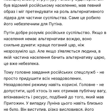
був відомий російському населенню, мав певний
образ і міг претендувати на роль альтернативного
лідера для частини суспільства. Саме це робило
його небезпечним для Путіна.
Путін добре розуміє російське суспільство. Якщо в
населення немає альтернативи вождю, воно
схильне думати: краще поганий цар, ніж
незрозуміло що. Але якщо з’являється людина, в
якій частина населення бачить альтернативу царю,
це вже небезпека.
Тому головне завдання російських спецслужб - не
просто придушити всіх незадоволених.
Незадоволені режиму навіть корисні. Головне - не
допустити, щоб хтось із них отримав публічну вагу,
впізнаваність і ресурс, подібний до того, який мав
Пригожин. У випадку Луніна цього навіть близько
не було. Він виступив, різко висловився, його