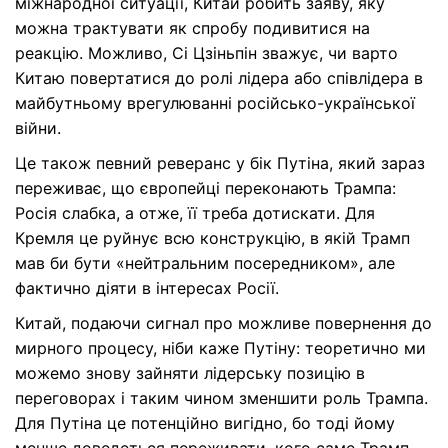
міжнародної ситуації, Китай робить заяву, яку
можна трактувати як спробу подивитися на
реакцію. Можливо, Сі Цзіньпін зважує, чи варто
Китаю повертатися до ролі лідера або співлідера в
майбутньому врегулюванні російсько-української
війни.
Це також певний реверанс у бік Путіна, який зараз
переживає, що європейці переконають Трампа:
Росія слабка, а отже, її треба дотискати. Для
Кремля це руйнує всю конструкцію, в якій Трамп
мав би бути «нейтральним посередником», але
фактично діяти в інтересах Росії.
Китай, подаючи сигнал про можливе повернення до
мирного процесу, ніби каже Путіну: теоретично ми
можемо знову зайняти лідерську позицію в
переговорах і таким чином зменшити роль Трампа.
Для Путіна це потенційно вигідно, бо тоді йому