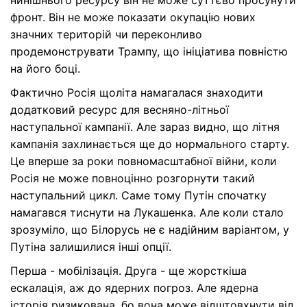
нинішнього ресурсу він не може суттєво просунути
фронт. Він не може показати окупацію нових
значних територій чи переконливо
продемонструвати Трампу, що ініціатива повністю
на його боці.
Фактично Росія щоліта намагалася знаходити
додатковий ресурс для весняно-літньої
наступальної кампанії. Але зараз видно, що літня
кампанія захлинається ще до нормального старту.
Це вперше за роки повномасштабної війни, коли
Росія не може повноцінно розгорнути такий
наступальний цикл. Саме тому Путін спочатку
намагався тиснути на Лукашенка. Але коли стало
зрозуміло, що Білорусь не є надійним варіантом, у
Путіна залишилися інші опції.
Перша - мобілізація. Друга - ще жорсткіша
ескалація, аж до ядерних погроз. Але ядерна
історія ризикована, бо вона може відштовхнути від