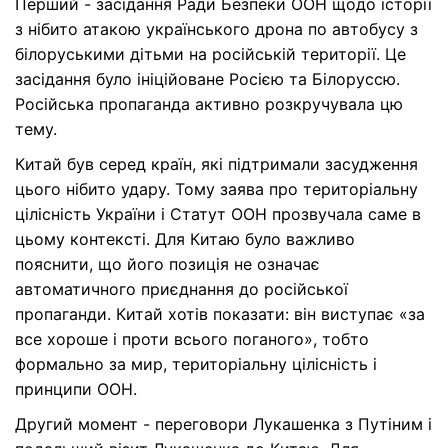
Перший - засідання Ради Безпеки ООН щодо історії
з нібито атакою українського дрона по автобусу з
білоруськими дітьми на російській території. Це
засідання було ініційоване Росією та Білоруссю.
Російська пропаганда активно розкручувала цю
тему.
Китай був серед країн, які підтримали засудження
цього нібито удару. Тому заява про територіальну
цілісність України і Статут ООН прозвучала саме в
цьому контексті. Для Китаю було важливо
пояснити, що його позиція не означає
автоматичного приєднання до російської
пропаганди. Китай хотів показати: він виступає «за
все хороше і проти всього поганого», тобто
формально за мир, територіальну цілісність і
принципи ООН.
Другий момент - переговори Лукашенка з Путіним і