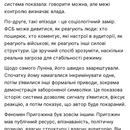
система показала: говорити можна, але межі
контролю визначає влада.
По-друге, такі епізоди - це соціологічний замір.
ФСБ може дивитися, як реагують люди: хто
поширює, хто коментує, які настрої в аудиторії, як
реагують військові, як реагують інші силові
структури. Це зручний спосіб зрозуміти, наскільки
реальна загроза для стабільності режиму.
Щодо самого Луніна, його швидко заарештували.
Спочатку йому намагалися інкримінувати одне,
потім з’явилися інші формальні приводи, зокрема
демонстрація забороненої символіки. Це показова
історія: система дозволяє сигналу з’явитися, фіксує
реакцію, а потім показує, що автор буде покараний.
Феномен Пригожина був зовсім іншим. Пригожин
мав публічний ресурс, впізнаваність, політичну
позицію, власну структуру і власну аудиторію. Він