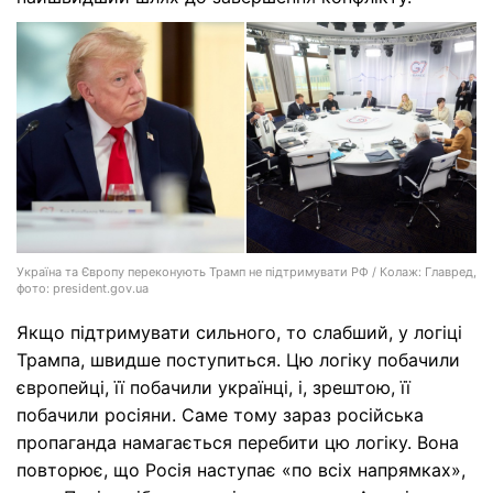
Україна та Європу переконують Трамп не підтримувати РФ / Колаж: Главред,
фото: president.gov.ua
Якщо підтримувати сильного, то слабший, у логіці
Трампа, швидше поступиться. Цю логіку побачили
європейці, її побачили українці, і, зрештою, її
побачили росіяни. Саме тому зараз російська
пропаганда намагається перебити цю логіку. Вона
повторює, що Росія наступає «по всіх напрямках»,