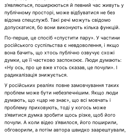
з’являються, поширюються й певний час живуть у
публічному просторі, може відбуватися не без
відома спецслужб. Такі речі можуть свідомо
допускатися, бо вони виконують кілька функцій.
По-перше, це спосіб «спустити пару». У частини
російського суспільства є невдоволення, і якщо
вона бачить, що хтось публічно озвучує схожі
думки, це її частково заспокоює. Люди думають:
«Ну ось, про це вже хтось сказав, це почули». І
радикалізація знижується.
У російських реаліях повне замовчування таких
проблем може бути небезпечнішим. Якщо люди
думають, що «цар не знає», що всі мовчать і
проблему приховують, тоді у когось може
з’явитися думка зробити щось різке, щоб його
почули. А коли відео з’явилося, його поширили,
обговорили, а потім автора швидко заарештували,