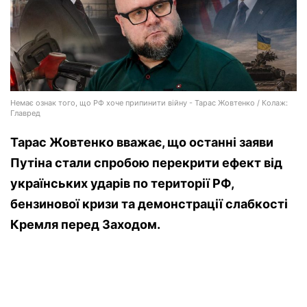
Немає ознак того, що РФ хоче припинити війну - Тарас Жовтенко / Колаж:
Главред
Тарас Жовтенко вважає, що останні заяви
Путіна стали спробою перекрити ефект від
українських ударів по території РФ,
бензинової кризи та демонстрації слабкості
Кремля перед Заходом.