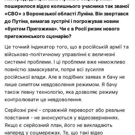
поширилося відео колишнього учасника так званої
«СВО» з Воронезької області Луніна. Він звертався
до Путіна, вимагав зустрічі і погрожував новим
«бунтом Пригожина».
Ч
и є в Росії ризик нового
пригожинського сценарію?
Це точний індикатор того, що в російській армії та
військово-політичному управлінні є величезні
системні проблеми. І ці проблеми вже неможливо
повністю замаскувати, попри всі зусилля
російської влади. Але в подібних заявах я бачу не
лише симптом невдоволення режимом. Я бачу
також певну технологію, яка дозволяє режиму
контролювати це невдоволення.
Серйозні речі - справжній переворот або реальне
повстання - не анонсуються у відеозверненнях.
Якщо є серйозний план, його не викладають
наперед у соцмережах. Те, що такі відео