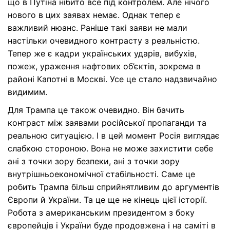
що в Путіна нібито все під контролем. Але нічого
нового в цих заявах немає. Однак тепер є
важливий нюанс. Раніше такі заяви не мали
настільки очевидного контрасту з реальністю.
Тепер же є кадри українських ударів, вибухів,
пожеж, ураження нафтових об’єктів, зокрема в
районі Капотні в Москві. Усе це стало надзвичайно
видимим.
Для Трампа це також очевидно. Він бачить
контраст між заявами російської пропаганди та
реальною ситуацією. І в цей момент Росія виглядає
слабкою стороною. Вона не може захистити себе
ані з точки зору безпеки, ані з точки зору
внутрішньоекономічної стабільності. Саме це
робить Трампа більш сприйнятливим до аргументів
Європи й України. Та це ще не кінець цієї історії.
Робота з американським президентом з боку
європейців і України буде продовжена і на саміті в