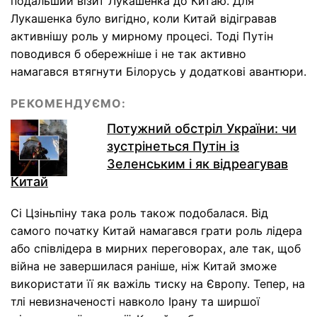
подальший візит Лукашенка до Китаю. Для
Лукашенка було вигідно, коли Китай відігравав
активнішу роль у мирному процесі. Тоді Путін
поводився б обережніше і не так активно
намагався втягнути Білорусь у додаткові авантюри.
РЕКОМЕНДУЄМО:
Потужний обстріл України: чи
зустрінеться Путін із
Зеленським і як відреагував
Китай
Сі Цзіньпіну така роль також подобалася. Від
самого початку Китай намагався грати роль лідера
або співлідера в мирних переговорах, але так, щоб
війна не завершилася раніше, ніж Китай зможе
використати її як важіль тиску на Європу. Тепер, на
тлі невизначеності навколо Ірану та ширшої