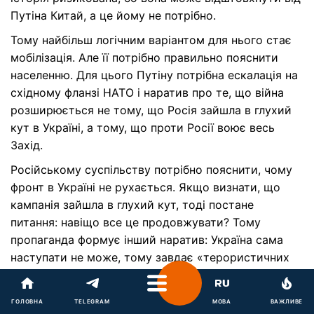
Путіна Китай, а це йому не потрібно.
Тому найбільш логічним варіантом для нього стає
мобілізація. Але її потрібно правильно пояснити
населенню. Для цього Путіну потрібна ескалація на
східному фланзі НАТО і наратив про те, що війна
розширюється не тому, що Росія зайшла в глухий
кут в Україні, а тому, що проти Росії воює весь
Захід.
Російському суспільству потрібно пояснити, чому
фронт в Україні не рухається. Якщо визнати, що
кампанія зайшла в глухий кут, тоді постане
питання: навіщо все це продовжувати? Тому
пропаганда формує інший наратив: Україна сама
наступати не може, тому завдає «терористичних
ударів» по Росії, а НАТО їй у цьому допомагає.
Таким чином населення готують і до нової
ГОЛОВНА
TELEGRAM
МОВА
ВАЖЛИВЕ