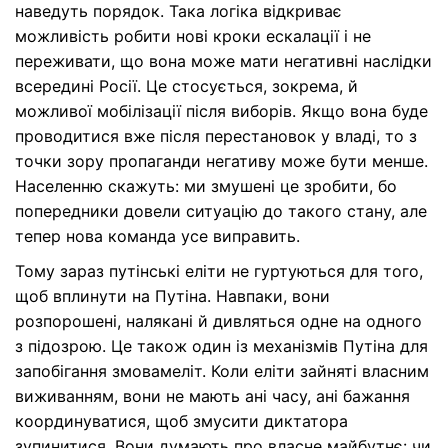
наведуть порядок. Така логіка відкриває
можливість робити нові кроки ескалації і не
переживати, що вона може мати негативні наслідки
всередині Росії. Це стосується, зокрема, й
можливої мобілізації після виборів. Якщо вона буде
проводитися вже після перестановок у владі, то з
точки зору пропаганди негативу може бути менше.
Населенню скажуть: ми змушені це зробити, бо
попередники довели ситуацію до такого стану, але
тепер нова команда усе виправить.
Тому зараз путінські еліти не гуртуються для того,
щоб вплинути на Путіна. Навпаки, вони
розпорошені, налякані й дивляться одне на одного
з підозрою. Це також один із механізмів Путіна для
запобігання змовамеліт. Коли еліти зайняті власним
виживанням, вони не мають ані часу, ані бажання
координуватися, щоб змусити диктатора
зупинитися. Вони думають про власне майбутнє: чи