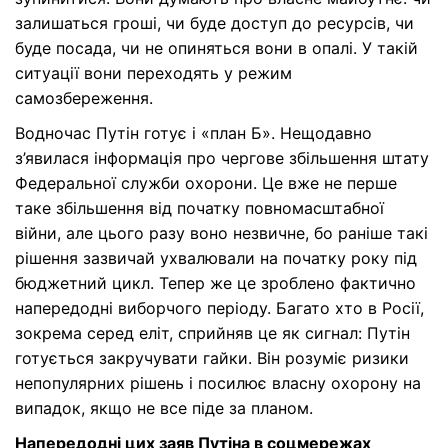
залишаться гроші, чи буде доступ до ресурсів, чи
буде посада, чи не опиняться вони в опалі. У такій
ситуації вони переходять у режим
самозбереження.
Водночас Путін готує і «план Б». Нещодавно
з’явилася інформація про чергове збільшення штату
Федеральної служби охорони. Це вже не перше
таке збільшення від початку повномасштабної
війни, але цього разу воно незвичне, бо раніше такі
рішення зазвичай ухвалювали на початку року під
бюджетний цикл. Тепер же це зроблено фактично
напередодні виборчого періоду. Багато хто в Росії,
зокрема серед еліт, сприйняв це як сигнал: Путін
готується закручувати гайки. Він розуміє ризики
непопулярних рішень і посилює власну охорону на
випадок, якщо не все піде за планом.
Напередодні цих заяв Путіна в соцмережах