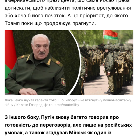
американського президента, що саме Росію треба
дотискати, щоб наблизити політичне врегулювання
або хоча б його початок. А це пріоритет, до якого
Трамп поки що продовжує прагнути.
Лукашенко шукав гарантії того, що Білорусь не втягнуть у повномасштабну
війну / Колаж: Главред, фото: t.me/modmilby
З іншого боку, Путін знову багато говорив про
готовність до переговорів, але лише на російських
умовах
, а т
акож згадував Мінськ як один із