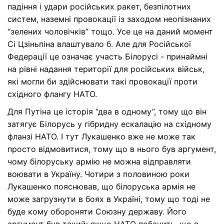
падіння і удари російських ракет, безпілотних
систем, наземні провокації із заходом неопізнаних
“зелених чоловічків” тощо. Усе це на даний момент
Сі Цзіньпіна влаштувало б. Але для Російської
Федерації це означає участь Білорусі - принаймні
на рівні надання території для російських військ,
які могли би здійснювати такі провокації проти
східного флангу НАТО.
Для Путіна це історія “два в одному”, тому що він
затягує Білорусь у гібридну ескалацію на східному
фланзі НАТО. І тут Лукашенко вже не може так
просто відмовитися, тому що в нього був аргумент,
чому білоруську армію не можна відправляти
воювати в Україну. Чотири з половиною роки
Лукашенко пояснював, що білоруська армія не
може загрузнути в боях в Україні, тому що тоді не
буде кому обороняти Союзну державу. Його