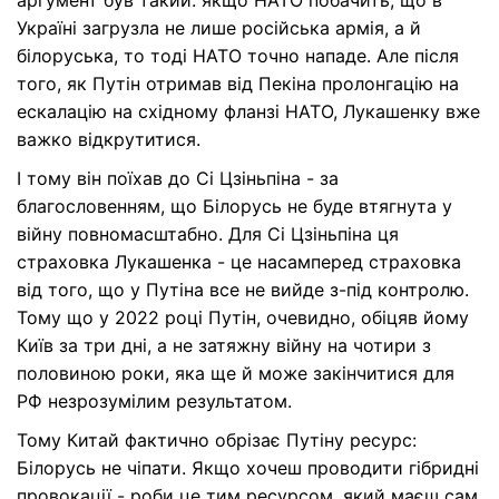
аргумент був такий: якщо НАТО побачить, що в
Україні загрузла не лише російська армія, а й
білоруська, то тоді НАТО точно нападе. Але після
того, як Путін отримав від Пекіна пролонгацію на
ескалацію на східному фланзі НАТО, Лукашенку вже
важко відкрутитися.
І тому він поїхав до Сі Цзіньпіна - за
благословенням, що Білорусь не буде втягнута у
війну повномасштабно. Для Сі Цзіньпіна ця
страховка Лукашенка - це насамперед страховка
від того, що у Путіна все не вийде з-під контролю.
Тому що у 2022 році Путін, очевидно, обіцяв йому
Київ за три дні, а не затяжну війну на чотири з
половиною роки, яка ще й може закінчитися для
РФ незрозумілим результатом.
Тому Китай фактично обрізає Путіну ресурс:
Білорусь не чіпати. Якщо хочеш проводити гібридні
провокації - роби це тим ресурсом, який маєш сам.