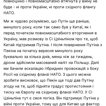
повноцінно і повномасштабно втягнута у війну не
буде - ні проти України, ні проти східного флангу
НАТО.
Ми ж чудово розуміємо, що Путін ще раніше,
минулого року, коли так само був у Китаї, як і
перед початком повномасштабного вторгнення в
Україну, мав розмову із Сі Цзіньпіном про те, щоб
Китай підтримав Путіна. І після повернення Путіна з
Пекіна на початку вересня минулого року
буквально за кілька днів, менш ніж за тиждень,
дрони здійснили масований наліт на Польщу. Далі
ми бачили ескалацію гібридних провокацій з боку
Росії на східному фланзі НАТО. З цього можна
зробити висновок, що Пекін ще тоді дав Путіну
згоду на те, щоб підняти градус протистояння і
тиску на Європу на східному фланзі НАТО. У Сі
Цзіньпіна тут є своя логіка. Він підтримує Путіна у
війні проти України, тому що для Китаю це фактор