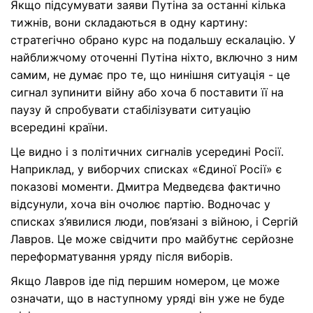
Якщо підсумувати заяви Путіна за останні кілька
тижнів, вони складаються в одну картину:
стратегічно обрано курс на подальшу ескалацію. У
найближчому оточенні Путіна ніхто, включно з ним
самим, не думає про те, що нинішня ситуація - це
сигнал зупинити війну або хоча б поставити її на
паузу й спробувати стабілізувати ситуацію
всередині країни.
Це видно і з політичних сигналів усередині Росії.
Наприклад, у виборчих списках «Єдиної Росії» є
показові моменти. Дмитра Медведєва фактично
відсунули, хоча він очолює партію. Водночас у
списках з’явилися люди, пов’язані з війною, і Сергій
Лавров. Це може свідчити про майбутнє серйозне
переформатування уряду після виборів.
Якщо Лавров іде під першим номером, це може
означати, що в наступному уряді він уже не буде