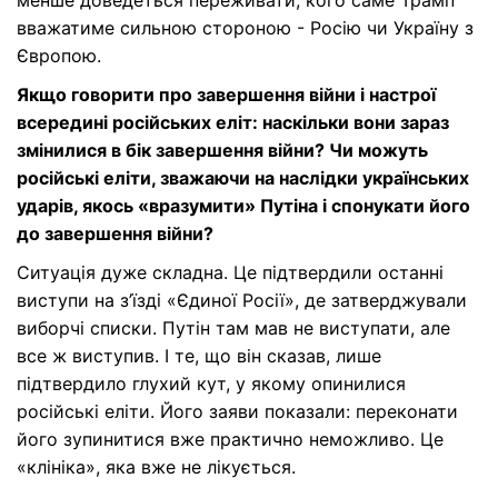
менше доведеться переживати, кого саме Трамп
вважатиме сильною стороною - Росію чи Україну з
Європою.
Якщо говорити про завершення війни і настрої
всередині російських еліт: наскільки вони зараз
змінилися в бік завершення війни? Чи можуть
російські еліти, зважаючи на наслідки українських
ударів, якось «вразумити» Путіна і спонукати його
до завершення війни?
Ситуація дуже складна. Це підтвердили останні
виступи на з’їзді «Єдиної Росії», де затверджували
виборчі списки. Путін там мав не виступати, але
все ж виступив. І те, що він сказав, лише
підтвердило глухий кут, у якому опинилися
російські еліти. Його заяви показали: переконати
його зупинитися вже практично неможливо. Це
«клініка», яка вже не лікується.