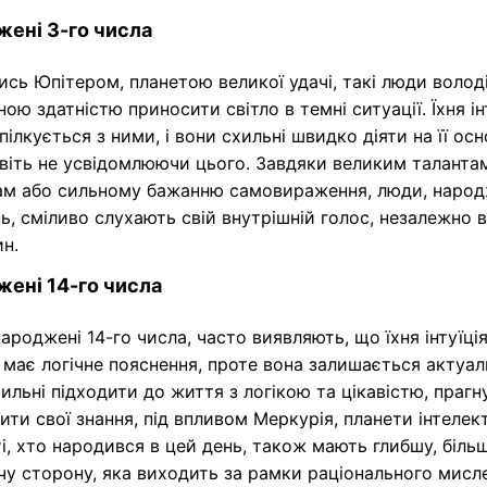
ені 3-го числа
сь Юпітером, планетою великої удачі, такі люди волод
ною здатністю приносити світло в темні ситуації. Їхня ін
пілкується з ними, і вони схильні швидко діяти на її осн
авіть не усвідомлюючи цього. Завдяки великим таланта
ам або сильному бажанню самовираження, люди, народ
ь, сміливо слухають свій внутрішній голос, незалежно в
н.
ені 14-го числа
ароджені 14-го числа, часто виявляють, що їхня інтуїція
має логічне пояснення, проте вона залишається актуал
ильні підходити до життя з логікою та цікавістю, прагн
ти свої знання, під впливом Меркурія, планети інтелект
і, хто народився в цей день, також мають глибшу, біль
у сторону, яка виходить за рамки раціонального мисл