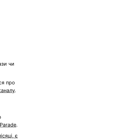
ази чи
ся про
каналу
.
о
Parade
.
сяці, є