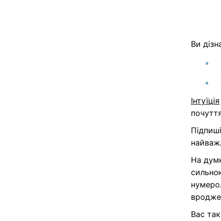
Ви дізн
Інтуїція
почуття
Підпиш
найваж
На думк
сильною
нумерол
вродже
Вас та