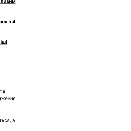
обливим
вся в 4
іші
та
рдження
а
ться, а