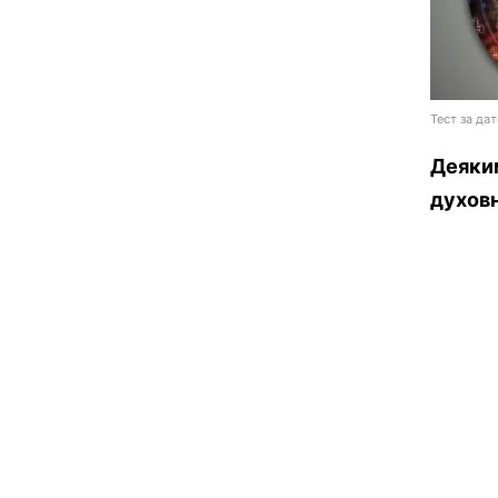
Тест за да
Деяки
духовн