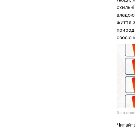
схильні
владою 
життя 
природн
своєю м
Яке значенн
Читайт