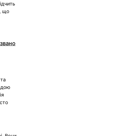
ідчить
, що
азвано
 та
ладою
ія
асто
і. Вони