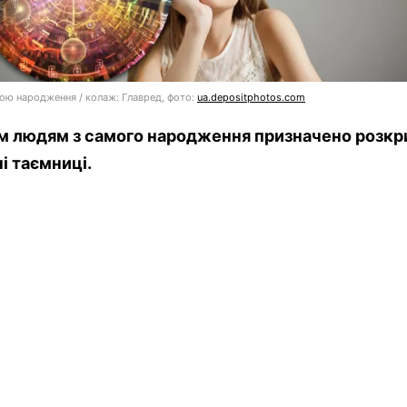
тою народження / колаж: Главред, фото:
ua.depositphotos.com
м людям з самого народження призначено розкр
і таємниці.