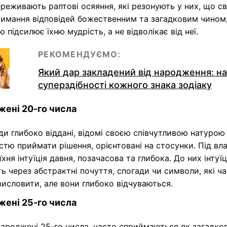
реживають раптові осяяння, які резонують у них, що св
римання відповідей божественним та загадковим чином
 підсилює їхню мудрість, а не відволікає від неї.
РЕКОМЕНДУЄМО:
Який дар закладений від народження: н
суперздібності кожного знака зодіаку
ені 20-го числа
ди глибоко віддані, відомі своєю співчутливою натурою
стю приймати рішення, орієнтовані на стосунки. Під в
їхня інтуїція давня, позачасова та глибока. До них інтуїц
ь через абстрактні почуття, спогади чи символи, які ч
исловити, але вони глибоко відчуваються.
ені 25-го числа
ароджені 25-го числа, часто сприймаються як загадков