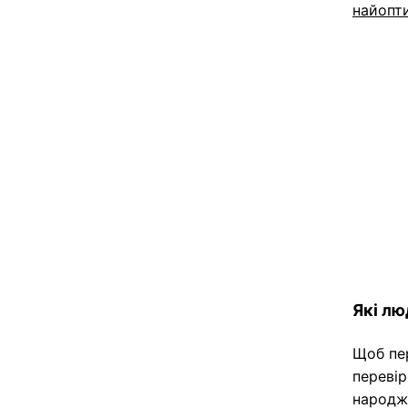
найопт
Які лю
Щоб пер
перевір
народж