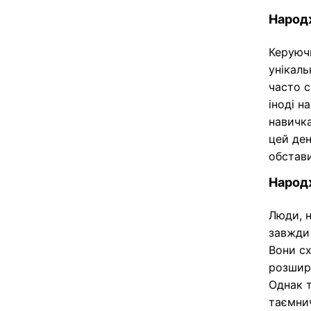
Народж
Керуючи
унікаль
часто с
іноді н
навичк
цей ден
обстави
Народж
Люди, н
завжди 
Вони сх
розшири
Однак т
таємнич