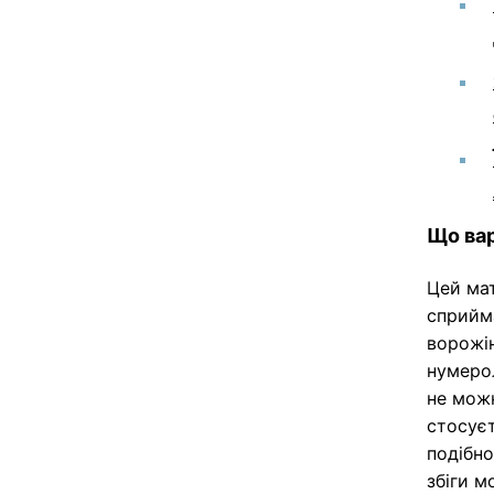
Що вар
Цей мат
сприйма
ворожін
нумерол
не мож
стосуєт
подібно
збіги 