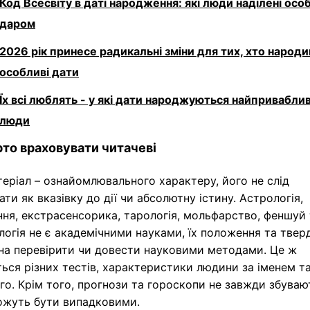
Код Всесвіту в даті народження: які люди наділені ос
даром
2026 рік принесе радикальні зміни для тих, хто народи
особливі дати
Їх всі люблять - у які дати народжуються найприваблив
люди
то враховувати читачеві
еріал – ознайомлювального характеру, його не слід
ти як вказівку до дії чи абсолютну істину. Астрологія,
ня, екстрасенсорика, тарологія, мольфарство, феншуй 
огія не є академічними науками, їх положення та тве
на перевірити чи довести науковими методами. Це ж
ься різних тестів, характеристики людини за іменем т
го. Крім того, прогнози та гороскопи не завжди збуваю
можуть бути випадковими.