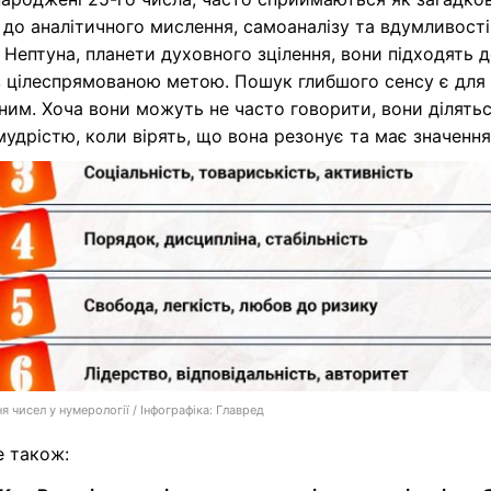
 до аналітичного мислення, самоаналізу та вдумливості
Нептуна, планети духовного зцілення, вони підходять 
з цілеспрямованою метою. Пошук глибшого сенсу є для
им. Хоча вони можуть не часто говорити, вони ділять
удрістю, коли вірять, що вона резонує та має значення
я чисел у нумерології / Інфографіка: Главред
е також: