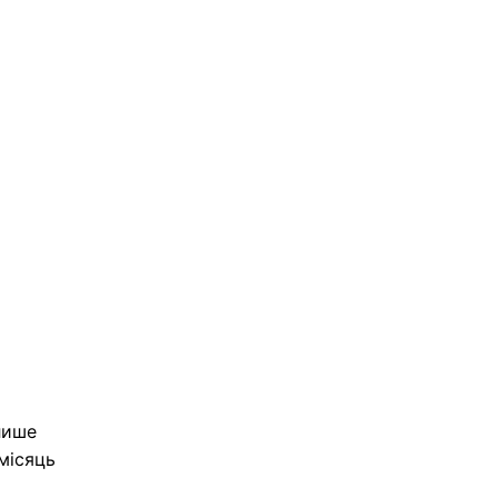
лише
місяць