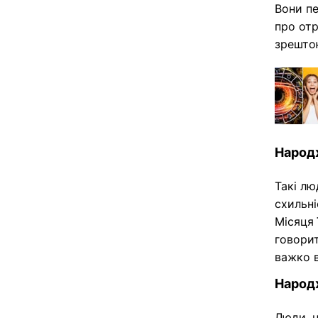
Вони пе
про от
зрештою
Народж
Такі лю
схильні
Місяця 
говорит
важко в
Народж
Люди, н