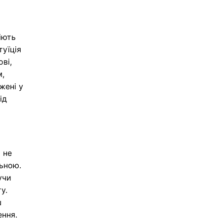
іють
туїція
ові,
м,
жені у
ід
 не
ьною.
учи
у.
ш
ення.