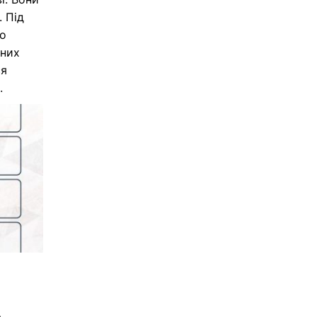
. Під
до
 них
ся
.