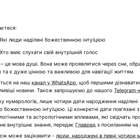
аєтеся:
Які люди наділені божественною інтуїцією
Хто вміє слухати свій внутрішній голос
– це мова душі. Вона може проявлятися через сни, обр
 та є дуже цінною та важливою для навігації життям.
іться на наш
канал у WhatsApp
, щоб першими дізнавати
ливіші новини. Також запрошуємо до нашого
Telegram-
у нумерологів, лише чотири дати народження наділені
 божественною інтуїцією. Ці конкретні дати пов'язані з
огічними та астрологічними впливами, які свідчать пр
не внутрішнє знання, передає
Главред
з посиланням на
кож може зацікавити -
люди, народжені в певні чотири мі