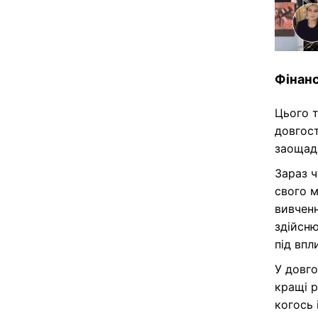
Фінанс
Цього т
довгос
заощадж
Зараз ч
свого м
вивченн
здійсню
під впл
У довго
кращі 