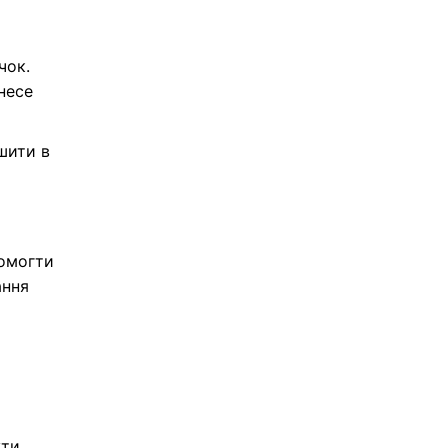
ння.
чок.
несе
шити в
помогти
ання