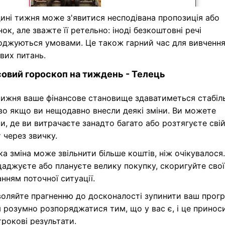
ині тижня може з'явитися несподівана пропозиція або
ок, але зважте її ретельно: іноді безкоштовні речі
оджуються умовами. Це також гарний час для вивченн
вих питань.
овий гороскоп на тиждень - Телець
тижня ваше фінансове становище здаватиметься стабіл
во якщо ви нещодавно внесли деякі зміни. Ви можете
и, де ви витрачаєте занадто багато або розтягуєте сві
 через звичку.
а зміна може звільнити більше коштів, ніж очікувалося
аджуєте або плануєте велику покупку, скоригуйте свої 
нням поточної ситуації.
оляйте прагненню до досконалості зупинити ваш прогр