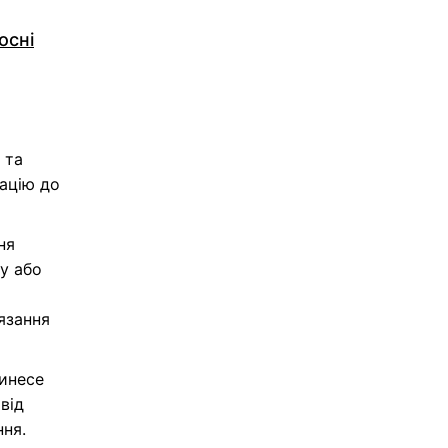
осні
 та
ацію до
ня
у або
язання
ринесе
від