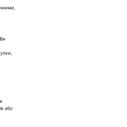
ить
ачними,
 Ви
упки,
я
ів або