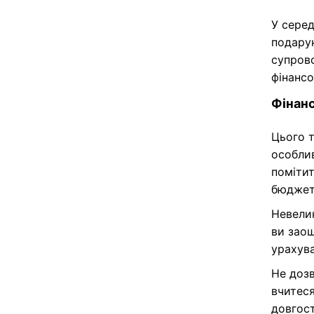
У серед
подарун
супров
фінансо
Фінанс
Цього 
особли
помітит
бюджет
Невелик
ви заощ
урахува
Не дозв