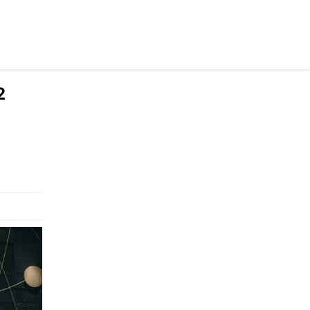
осійською
2