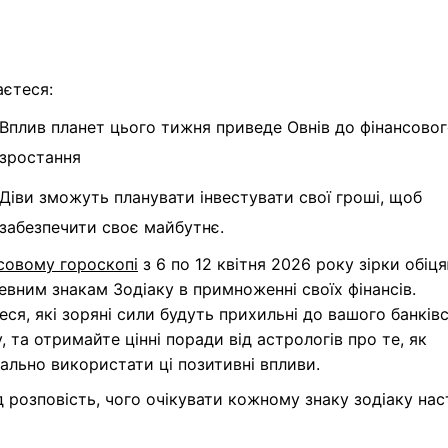
аєтеся:
Вплив планет цього тижня приведе Овнів до фінансово
зростання
Діви зможуть планувати інвестувати свої гроші, щоб
забезпечити своє майбутнє.
совому гороскопі
з 6 по 12 квітня
2026 року зірки обіц
евним знакам Зодіаку в примноженні своїх фінансів.
еся, які зоряні сили будуть прихильні до вашого банків
, та отримайте цінні поради від астрологів про те, як
льно використати ці позитивні впливи.
д
розповість, чого очікувати кожному знаку зодіаку на