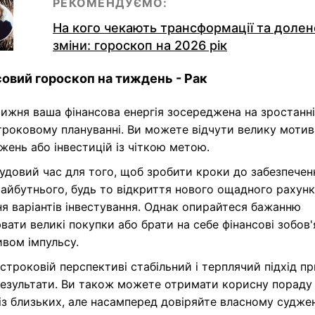
РЕКОМЕНДУЄМО:
На кого чекають трансформації та долен
зміни: гороскоп на 2026 рік
овий гороскоп на тиждень - Рак
ижня ваша фінансова енергія зосереджена на зростанні
троковому плануванні. Ви можете відчути велику мотив
ень або інвестицій із чіткою метою.
удовий час для того, щоб зробити кроки до забезпечен
айбутнього, будь то відкриття нового ощадного рахунк
я варіантів інвестування. Однак опирайтеся бажанню
вати великі покупки або брати на себе фінансові зобов'
ивом імпульсу.
строковій перспективі стабільний і терплячий підхід п
результати. Ви також можете отримати корисну пораду 