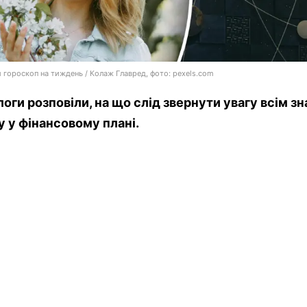
 гороскоп на тиждень / Колаж Главред, фото: pexels.com
оги розповіли, на що слід звернути увагу всім з
у у фінансовому плані.