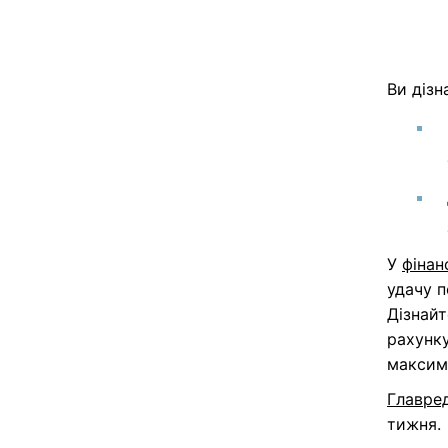
Ви дізн
У
фінан
удачу п
Дізнайт
рахунку
максима
Главре
тижня.