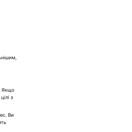
я
ьнішим,
й
. Якщо
цілі з
ес. Ви