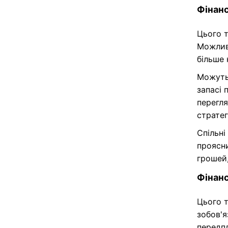
когось 
Фінанс
Цього т
Можливо
більше 
Можуть
запасі 
перегля
стратег
Спільні
проясни
грошей,
Фінанс
Цього т