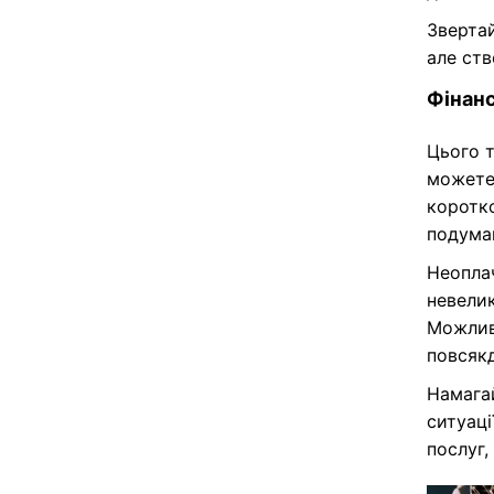
вчитеся
довгост
Звертай
але ств
Фінанс
Цього т
можете
коротко
подумай
Неопла
невелик
Можливо
повсякд
Намагай
ситуаці
послуг,