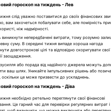
із близьких, але насамперед довіряйте власному судже
овий гороскоп на тиждень - Лев
ижня слід уважно поставитися до своїх фінансових зви
, вам захочеться побалувати себе, але помірність при
користі, ніж надмірності.
 виникнути непередбачені витрати, тому розумно зали
певну суму. В середині тижня випаде хороша нагода
нути довгострокові цілі та відповідно скоригувати свої
ії заощадження.
 зусилля або порада від надійного джерела можуть до
ти ваш шлях. Уникайте імпульсивних рішень або позич
 оскільки це може призвести до ускладнень.
овий гороскоп на тиждень - Діва
ижня необхідно ретельно переглянути свої фінансові