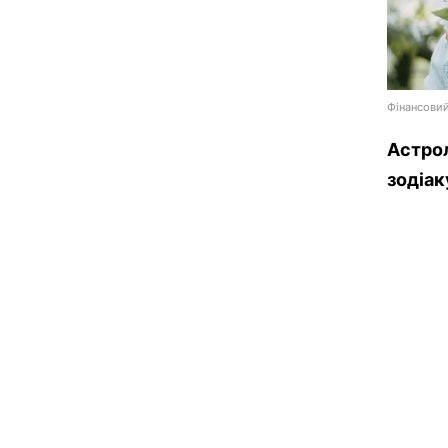
Фінансовий
Астрол
зодіак