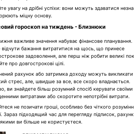
 розумно розпоряджатися тим, що у вас є, і це принос
рокові результати.
те увагу на дрібні успіхи: вони можуть здаватися незн
орюють міцну основу.
овий гороскоп на тиждень - Близнюки
ижня важливе значення набуває фінансове планування.
 відчути бажання витратитися на щось, що принесе
строкове задоволення, але перш ніж робити великі пок
те про довгострокові цілі.
чений рахунок або затримка доходу можуть викликати
ий стрес, але, швидше за все, все скоро владнається.
, ви знайдете більш розумний спосіб керувати своїми
енними витратами або скоротите непотрібні витрати.
теся не позичати гроші, особливо без чіткого розумінн
ї. Зараз підходящий час для перегляду підписок, рахунк
 якими ви більше не користуєтеся.