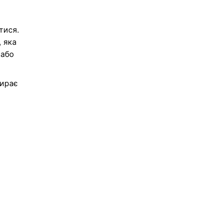
тися.
 яка
 або
бирає