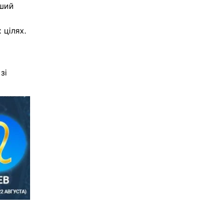
ьший
 цілях.
зі