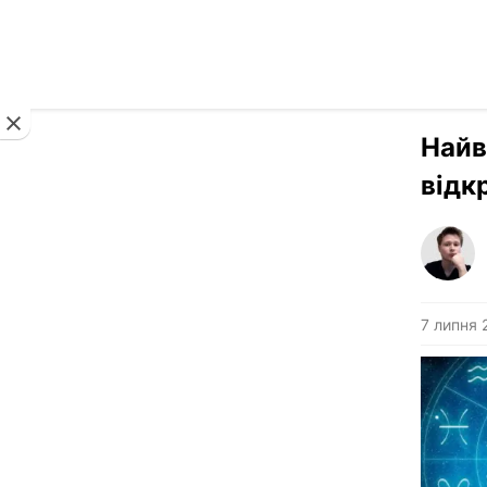
Новини
Найв
відк
7 липня 