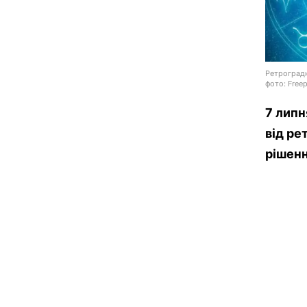
Ретроградн
фото: Freep
7 липн
від ре
рішенн