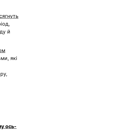
осягнуть
іод,
ду й
ом
ми, які
ру,
му ось-