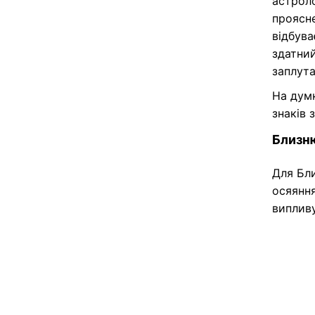
астроло
проясне
відбува
здатний
заплут
На думк
знаків 
Близн
Для Бл
осяяння
виплив