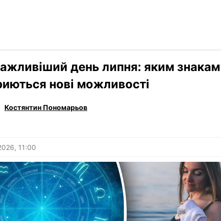
Читати р
›
Гороскоп
ажливіший день липня: яким знакам
риються нові можливості
Костянтин Пономарьов
2026, 11:00