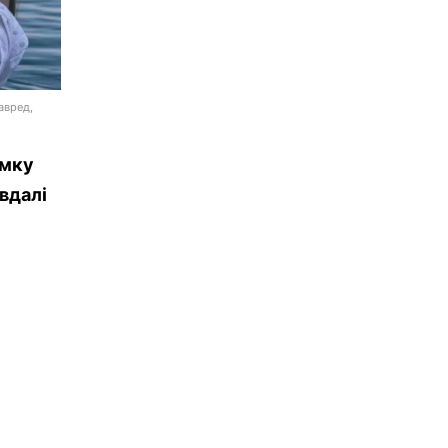
авред,
имку
вдалі