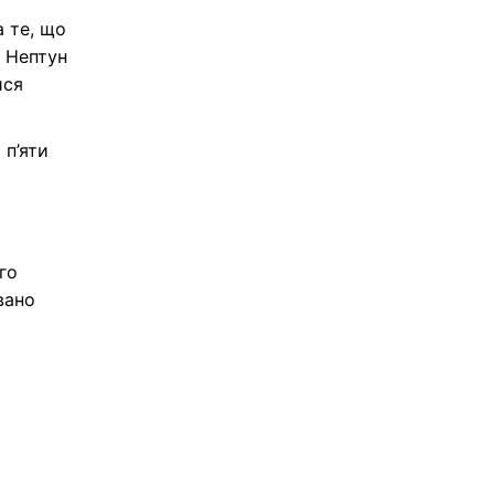
 те, що
е Нептун
ися
 п’яти
го
вано