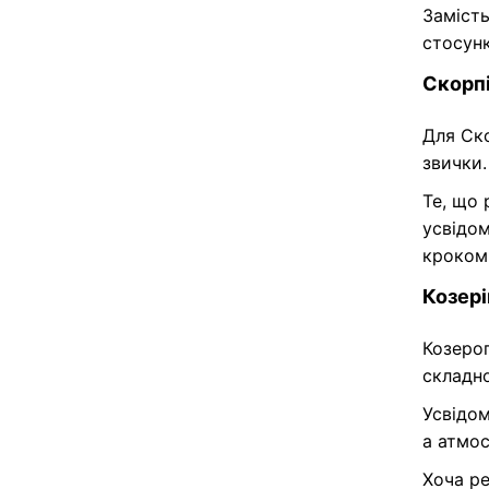
Замість
стосун
Скорп
Для Ско
звички.
Те, що 
усвідо
кроком
Козері
Козеро
складно
Усвідо
а атмос
Хоча ре