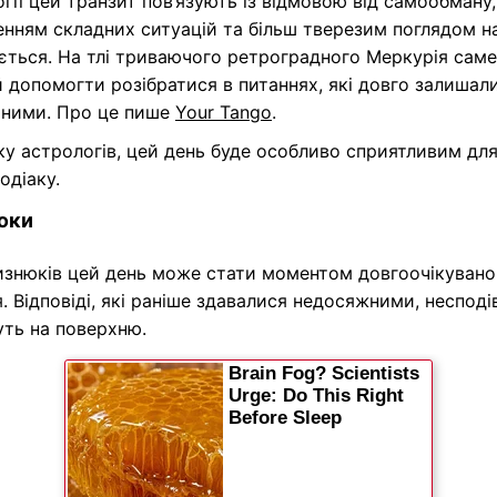
гії цей транзит пов’язують із відмовою від самообману,
нням складних ситуацій та більш тверезим поглядом на
ється. На тлі триваючого ретроградного Меркурія сам
 допомогти розібратися в питаннях, які довго залишал
аними. Про це пише
Your Tango
.
у астрологів, цей день буде особливо сприятливим для
зодіаку.
юки
изнюків цей день може стати моментом довгоочікувано
. Відповіді, які раніше здавалися недосяжними, несподі
уть на поверхню.