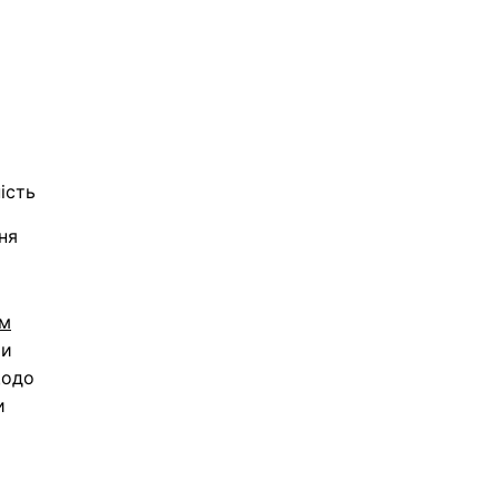
ість
ня
ам
ти
щодо
и