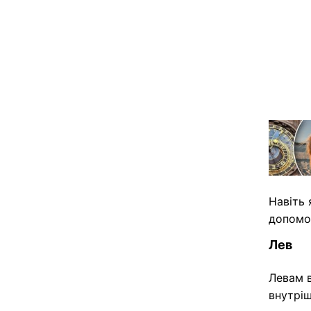
Навіть 
допомож
Лев
Левам в
внутрі