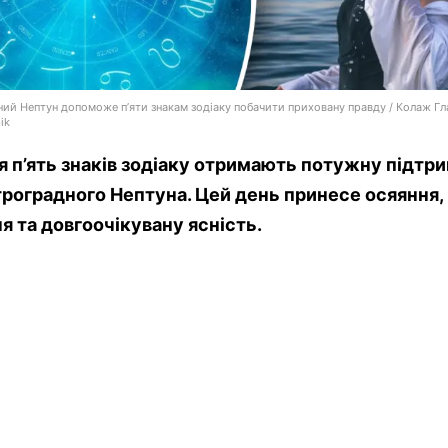
ий Нептун допоможе п’яти знакам зодіаку побачити приховану правду / Колаж Гл
ik
я п’ять знаків зодіаку отримають потужну підтр
троградного Нептуна. Цей день принесе осяяння, 
я та довгоочікувану ясність.