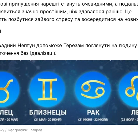
ові припущення нарешті стануть очевидними, а подал
явиться значно простішим, ніж здавалося раніше. Це
ть позбутися зайвого стресу та зосередитися на нових
и
радний Нептун допоможе Терезам поглянути на людину 
точення без ідеалізації.
ку / Інфографіка: Главред