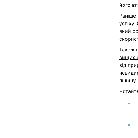
його вп
Раніше
успіху
.
який ро
скорист
Також 
вищих 
від пр
невидим
лінійну
Читайт