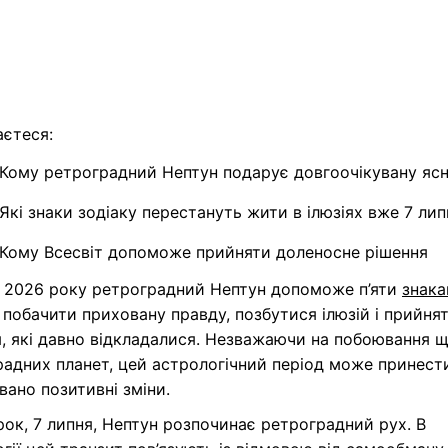
аєтеся:
Кому ретроградний Нептун подарує довгоочікувану ясн
Які знаки зодіаку перестануть жити в ілюзіях вже 7 лип
Кому Всесвіт допоможе прийняти доленосне рішення
я 2026 року ретроградний Нептун допоможе п’яти
знак
побачити приховану правду, позбутися ілюзій і прийня
, які давно відкладалися. Незважаючи на побоювання 
адних планет, цей астрологічний період може принест
вано позитивні зміни.
рок, 7 липня, Нептун розпочинає ретроградний рух. В