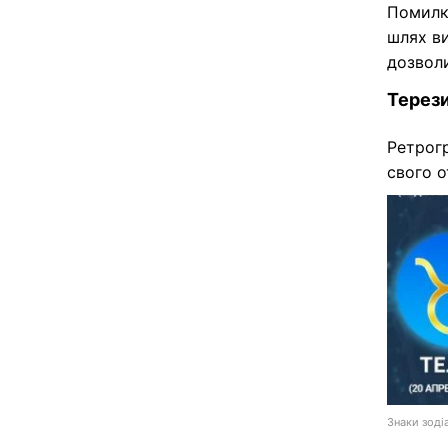
Помилк
шлях ви
дозволи
Терез
Ретрог
свого о
Знаки зодіа