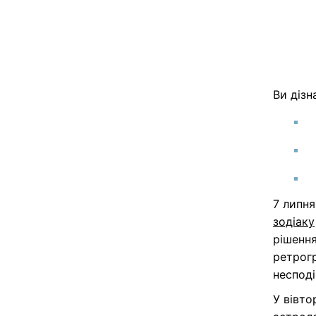
Ви дізн
7 липн
зодіаку
рішення
ретрогр
несподі
У вівто