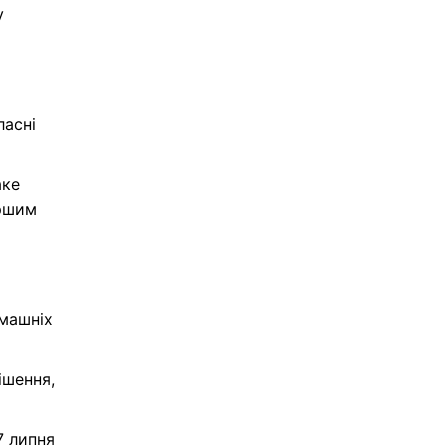
у
ласні
аке
ершим
омашніх
ішення,
7 липня