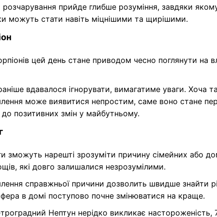
 розчарування прийде глибше розуміння, завдяки яком
ки можуть стати навіть міцнішими та щирішими.
іон
рпіонів цей день стане приводом чесно поглянути на в
раніше вдавалося ігнорувати, вимагатиме уваги. Хоча т
млення може виявитися непростим, саме воно стане п
 до позитивних змін у майбутньому.
г
ги зможуть нарешті зрозуміти причину сімейних або д
щів, які довго залишалися незрозумілими.
млення справжньої причини дозволить швидше знайти р
фера в домі поступово почне змінюватися на краще.
троградний Нептун нерідко викликає настороженість, 