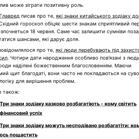
лив може зіграти позитивну роль.
Главред
писав про те,
які знаки китайського зодіаку д
 Східний гороскоп обіцяє шести знакам сприятливий пер
зпочнеться 18 червня. Саме час залишити сумніви поза
атися шансами, які дарує доля.
повідомлялося про те,
які люди перебувають під захист
сил
. Чотири дати народження особливо пов’язані з людь
ироди наділені божественним благословенням. Маючи
ий щит благодаті, вони часто не покладаються на суво
 логіку для вирішення проблем.
е також:
Три знаки зодіаку казково розбагатіють - кому світить
фінансовий успіх
Три знаки зодіаку можуть несподівано розбагатіти: ко
ось пощастить