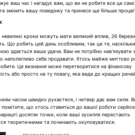
ує ваш час і нагадує вам, що ви не робите все це самі
а змінить вашу поведінку та принесе ще більше процві
к
 невеликі кроки можуть мати великий вплив, 26 березн
ь. Що робить цей день особливим, так це те, наскільк
ою здається ваша удача. Вам не потрібно нав'язувати 
о наполегливо себе продавати. Хтось майже миттєво р
робите. Це визнання може перетворитися на фінансову
сть або просто на ту повагу, яка веде до кращих речей
ннім часом швидко рухаєтеся, і четвер дає вам сили. В
помітити, що хтось ставиться до вашої роботи серйоз
нарешті досягли точки, коли ваші зусилля перестають
ися теоретичними та починають окуповуватися.