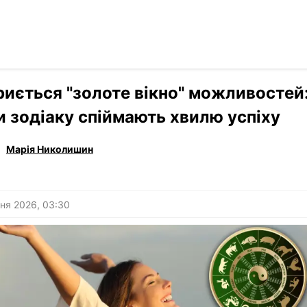
Читати р
›
Гороскоп
риється "золоте вікно" можливостей:
и зодіаку спіймають хвилю успіху
Марія Николишин
ня 2026, 03:30