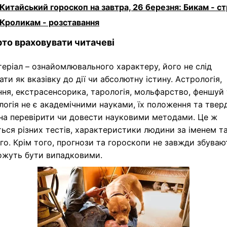
Китайський гороскоп на завтра, 26 березня: Бикам - ст
Кроликам - розставання
то враховувати читачеві
еріал – ознайомлювального характеру, його не слід
ти як вказівку до дії чи абсолютну істину. Астрологія,
ня, екстрасенсорика, тарологія, мольфарство, феншуй 
огія не є академічними науками, їх положення та тве
на перевірити чи довести науковими методами. Це ж
ься різних тестів, характеристики людини за іменем т
го. Крім того, прогнози та гороскопи не завжди збуваю
можуть бути випадковими.