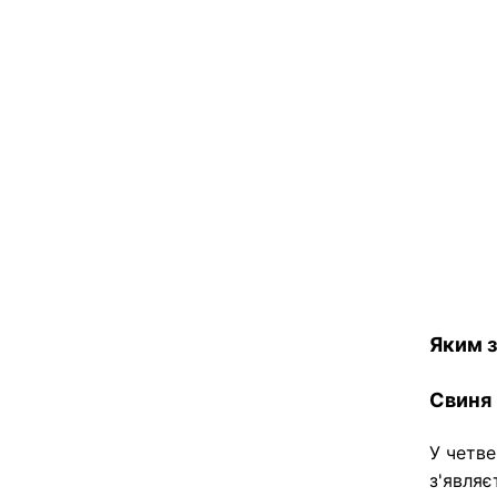
Яким з
Свиня
У четве
з'явля