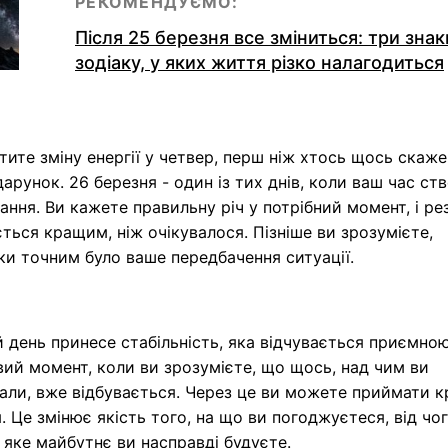
РЕКОМЕНДУЄМО:
Після 25 березня все зміниться: три знак
зодіаку, у яких життя різко налагодиться
тите зміну енергії у четвер, перш ніж хтось щось скаже
арунок. 26 березня - один із тих днів, коли ваш час ст
ання. Ви кажете правильну річ у потрібний момент, і ре
ться кращим, ніж очікувалося. Пізніше ви зрозумієте,
ки точним було ваше передбачення ситуації.
 день принесе стабільність, яка відчувається приємною
ий момент, коли ви зрозумієте, що щось, над чим ви
али, вже відбувається. Через це ви можете приймати к
. Це змінює якість того, на що ви погоджуєтеся, від чо
і яке майбутнє ви насправді будуєте.