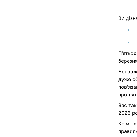
Ви дізн
П’ятьо
березня
Астроло
дуже об
пов'яз
процвіт
Вас та
2026 ро
Крім то
правил