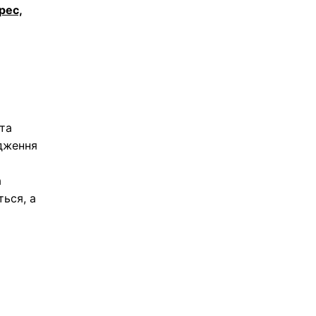
рес,
та
рдження
а
ться, а