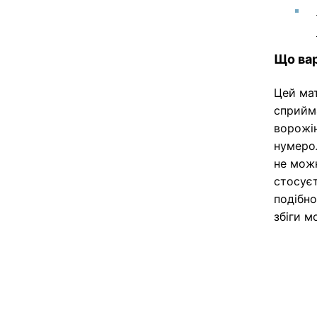
Що вар
Цей мат
сприйма
ворожін
нумерол
не мож
стосуєт
подібно
збіги 