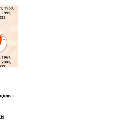
цією –
ти