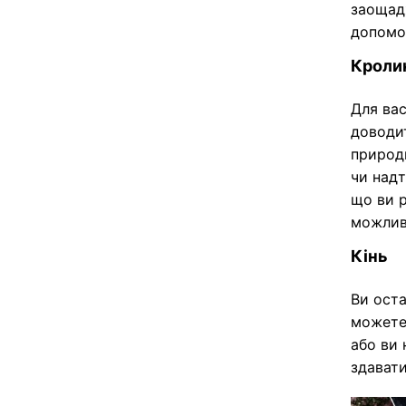
заощадж
допомог
Кроли
Для вас
доводит
природн
чи надт
що ви 
можливі
Кінь
Ви оста
можете 
або ви 
здават