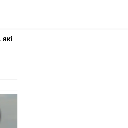
осійською
 які