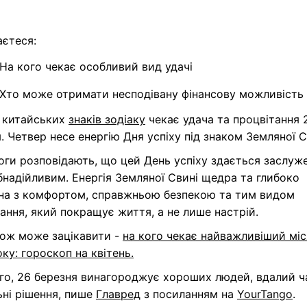
аєтеся:
На кого чекає особливий вид удачі
Хто може отримати несподівану фінансову можливість
х китайських
знаків зодіаку
чекає удача та процвітання 
. Четвер несе енергію Дня успіху під знаком Земляної С
ги розповідають, що цей День успіху здається заслуж
надійливим. Енергія Земляної Свині щедра та глибоко
ана з комфортом, справжньою безпекою та тим видом
ання, який покращує життя, а не лише настрій.
кож може зацікавити -
на кого чекає найважливіший мі
ку: гороскоп на квітень.
го, 26 березня винагороджує хороших людей, вдалий ч
ьні рішення, пише
Главред
з посиланням на
YourTango
.