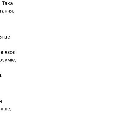
. Така
тання.
я це
и
зв'язок
озуміє,
.
и
ніше,