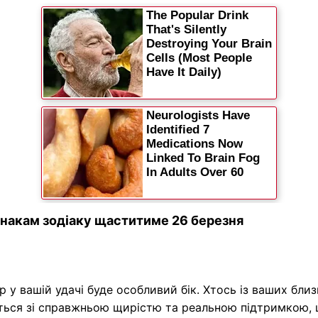
накам зодіаку щаститиме 26 березня
р у вашій удачі буде особливий бік. Хтось із ваших бли
ється зі справжньою щирістю та реальною підтримкою,