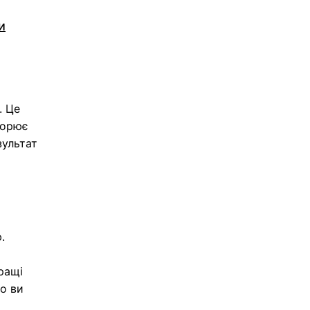
и
. Це
ворює
зультат
.
ращі
го ви