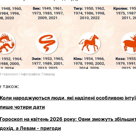
 гороскоп / Інфографіка: Главред
е також:
Коли народжуються люди, які наділені особливою інтуї
лише чотири дати
Гороскоп на квітень 2026 року: Овни зможуть збільши
дохід, а Левам - пригоди