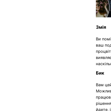
Змія
Ви помі
ваш под
процвіт
виявляє
наскіль
Бик
Вам цей
Можлив
працюв
рішення
йдете, 