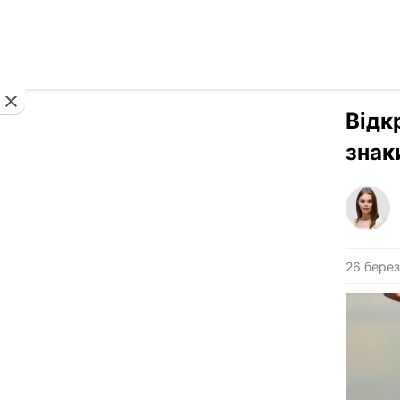
Новини
Відк
знак
26 берез