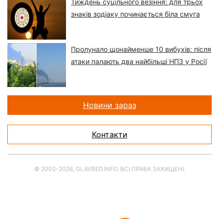
Тиждень суцільного везіння: для трьох
знаків зодіаку починається біла смуга
Пролунало щонайменше 10 вибухів: після
атаки палають два найбільші НПЗ у Росії
Новини зараз
Контакти
© 2002-2026, GLAVRED.INFO. ВСІ ПРАВА ЗАХИЩЕНІ.