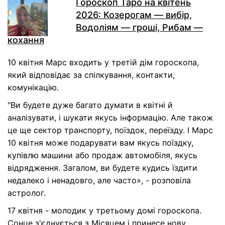
Гороскоп Таро на квітень
2026: Козерогам — вибір,
Водоліям — гроші, Рибам —
кохання
10 квітня Марс входить у третій дім гороскопа,
який відповідає за спілкування, контакти,
комунікацію.
"Ви будете дуже багато думати в квітні й
аналізувати, і шукати якусь інформацію. Але також
це ще сектор транспорту, поїздок, переїзду. І Марс
10 квітня може подарувати вам якусь поїздку,
купівлю машини або продаж автомобіля, якусь
відрядження. Загалом, ви будете кудись їздити
недалеко і ненадовго, але часто», - розповіла
астролог.
17 квітня - молодик у третьому домі гороскопа.
Сонце з'єднується з Місяцем і принесе нову