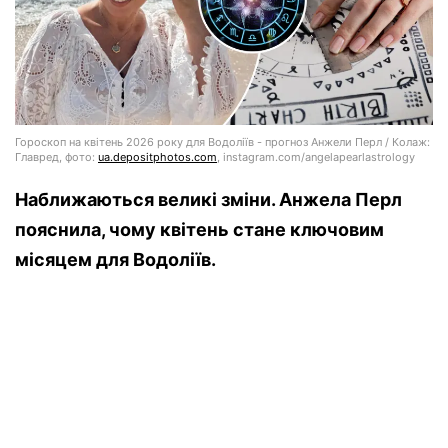
Гороскоп на квітень 2026 року для Водоліїв - прогноз Анжели Перл / Колаж:
Главред, фото:
ua.depositphotos.com
, instagram.com/angelapearlastrology
Наближаються великі зміни. Анжела Перл
пояснила, чому квітень стане ключовим
місяцем для Водоліїв.