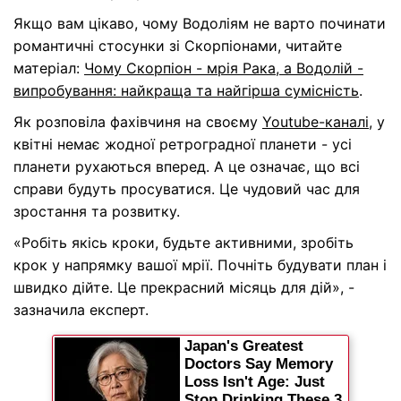
Якщо вам цікаво, чому Водоліям не варто починати
романтичні стосунки зі Скорпіонами, читайте
матеріал:
Чому Скорпіон - мрія Рака, а Водолій -
випробування: найкраща та найгірша сумісність
.
Як розповіла фахівчиня на своєму
Youtube-каналі
, у
квітні немає жодної ретроградної планети - усі
планети рухаються вперед. А це означає, що всі
справи будуть просуватися. Це чудовий час для
зростання та розвитку.
«Робіть якісь кроки, будьте активними, зробіть
крок у напрямку вашої мрії. Почніть будувати план і
швидко дійте. Це прекрасний місяць для дій», -
зазначила експерт.