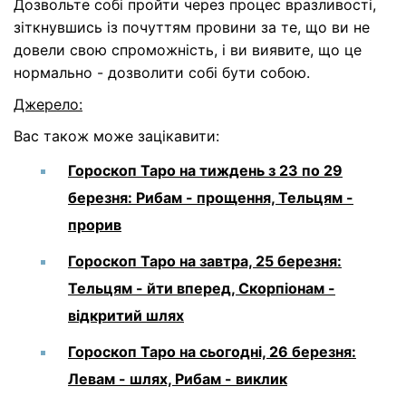
Дозвольте собі пройти через процес вразливості,
зіткнувшись із почуттям провини за те, що ви не
довели свою спроможність, і ви виявите, що це
нормально - дозволити собі бути собою.
Джерело:
Вас також може зацікавити:
Гороскоп Таро на тиждень з 23 по 29
березня: Рибам - прощення, Тельцям -
прорив
Гороскоп Таро на завтра, 25 березня:
Тельцям - йти вперед, Скорпіонам -
відкритий шлях
Гороскоп Таро на сьогодні, 26 березня:
Левам - шлях, Рибам - виклик