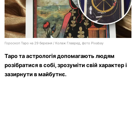
Гороскоп Таро на 29 березня / Колаж Главред, фото Pixabay
Таро та астрологія допомагають людям
розібратися в собі, зрозуміти свій характер і
зазирнути в майбутнє.