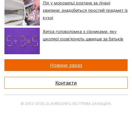
Лід у морозилці розтане за лічені
хвилини: знадобиться простий предмет із
кухні
Хитра головоломка з сірниками, яку
школярі розв'язують швидше за батьків
Новини зараз
Контакти
© 2002-2026, GLAVRED.INFO. ВСІ ПРАВА ЗАХИЩЕНІ.