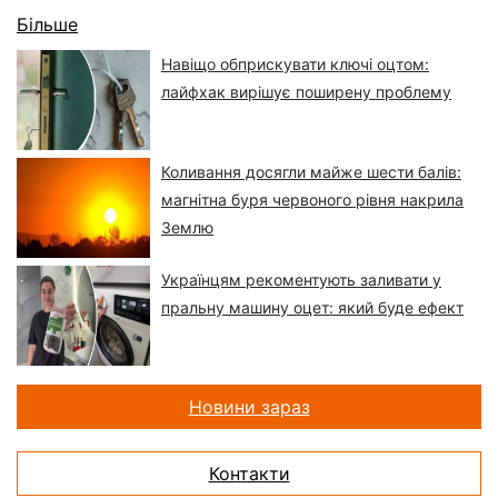
Більше
Навіщо обприскувати ключі оцтом:
лайфхак вирішує поширену проблему
Коливання досягли майже шести балів:
магнітна буря червоного рівня накрила
Землю
Українцям рекоментують заливати у
пральну машину оцет: який буде ефект
Новини зараз
Контакти