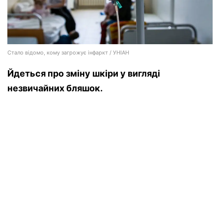
Стало відомо, кому загрожує інфаркт / УНІАН
Йдеться про зміну шкіри у вигляді
незвичайних бляшок.