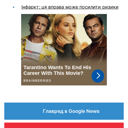
Інфаркт: ця вправа може посилити ризики
Главред в Google News