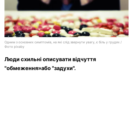
Одним з основних симптомів, на які слід звернути увагу, є біль у грудях /
Фото pixaby
Люди схильні описувати відчуття
"обмеження»або "задухи".