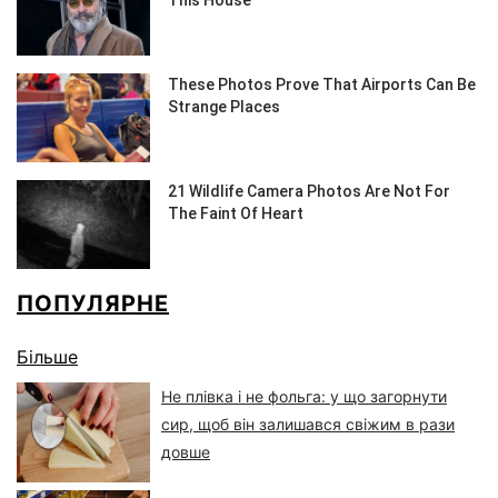
ПОПУЛЯРНЕ
Більше
Не плівка і не фольга: у що загорнути
сир, щоб він залишався свіжим в рази
довше