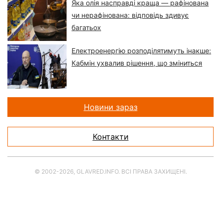
Яка олія насправді краща — рафінована
чи нерафінована: відповідь здивує
багатьох
Електроенергію розподілятимуть інакше:
Кабмін ухвалив рішення, що зміниться
Новини зараз
Контакти
© 2002-2026, GLAVRED.INFO. ВСІ ПРАВА ЗАХИЩЕНІ.