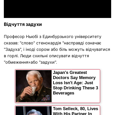
Відчуття задухи
Професор Ньюбі з Единбурзького університету
сказав: "слово" стенокардія "насправді означає
"Задуха", і іноді сором або біль можуть відчуватися
в горлі. Люди схильні описувати відчуття
"обмеження»або "задухи".