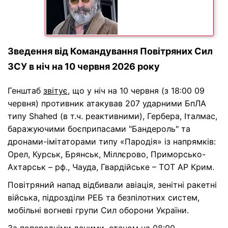
Зведення від Командування Повітряних Сил
ЗСУ в ніч на 10 червня 2026 року
Генштаб
звітує
, що у ніч на 10 червня (з 18:00 09
червня) противник атакував 207 ударними БпЛА
типу Shahed (в т.ч. реактивними), Гербера, Італмас,
баражуючими боєприпасами "Бандероль" та
дронами-імітаторами типу «Пародія» із напрямків:
Орел, Курськ, Брянськ, Міллєрово, Приморсько-
Ахтарськ – рф., Чауда, Гвардійське – ТОТ АР Крим.
Повітряний напад відбивали авіація, зенітні ракетні
війська, підрозділи РЕБ та безпілотних систем,
мобільні вогневі групи Сил оборони України.