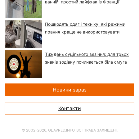
ванній: простий лайфхак із Франції
Пошкодять одяг і техніку: які режими
прання краще не використовувати
Тиждень суцільного везіння: для трьох
знаків зодіаку починається біла смуга
Новини зараз
Контакти
© 2002-2026, GLAVRED.INFO. ВСІ ПРАВА ЗАХИЩЕНІ.