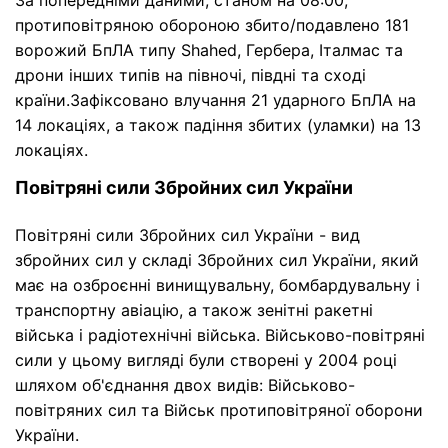
За попередніми даними, станом на 08:00,
протиповітряною обороною збито/подавлено 181
ворожий БпЛА типу Shahed, Гербера, Італмас та
дрони інших типів на півночі, півдні та сході
країни.Зафіксовано влучання 21 ударного БпЛА на
14 локаціях, а також падіння збитих (уламки) на 13
локаціях.
Повітряні сили Збройних сил України
Повітряні сили Збройних сил України - вид
збройних сил у складі Збройних сил України, який
має на озброєнні винищувальну, бомбардувальну і
транспортну авіацію, а також зенітні ракетні
війська і радіотехнічні війська. Військово-повітряні
сили у цьому вигляді були створені у 2004 році
шляхом об'єднання двох видів: Військово-
повітряних сил та Військ протиповітряної оборони
України.