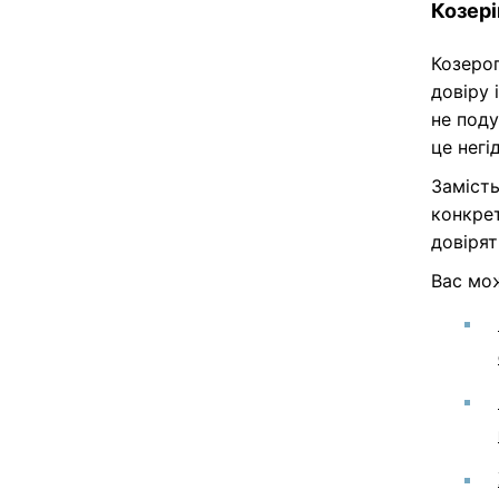
Козері
Козерог
довіру 
не под
це негі
Замість
конкрет
довірят
Вас мож