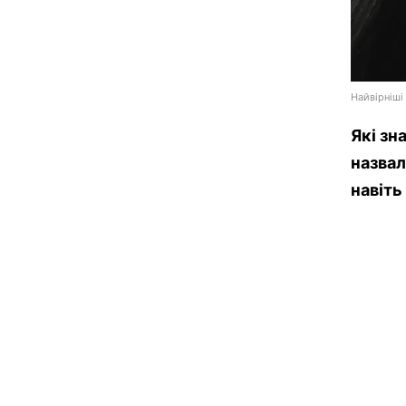
Найвірніші
Які зн
назвал
навіть