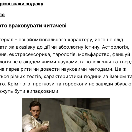
різні знаки зодіаку
ло
то враховувати читачеві
еріал – ознайомлювального характеру, його не слід
ти як вказівку до дії чи абсолютну істину. Астрологія,
ня, екстрасенсорика, тарологія, мольфарство, феншуй 
огія не є академічними науками, їх положення та тве
на перевірити чи довести науковими методами. Це ж
ься різних тестів, характеристики людини за іменем т
го. Крім того, прогнози та гороскопи не завжди збуваю
можуть бути випадковими.