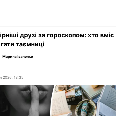
Читати р
›
Гороскоп
ірніші друзі за гороскопом: хто вміє
ігати таємниці
Марина Іваненко
я 2026, 18:35