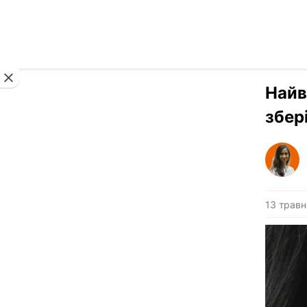
Новини
Найв
збер
13 травн