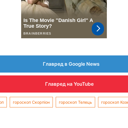
Главред в Google News
Главред на YouTube
оп
гороскоп Скорпіон
гороскоп Телець
гороскоп Коз