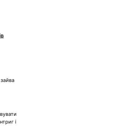
ів
 зайва
овувати
нтриг і