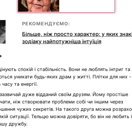
РЕКОМЕНДУЄМО:
Більше, ніж просто характер: у яких знак
зодіаку найпотужніша інтуїція
ь
цінують спокій і стабільність. Вони не люблять інтриг та
ться уникати будь-яких драм у житті. Плітки для них -
 часу та енергії.
зазвичай дуже відданий своїм друзям. Йому простіше
ати, ніж створювати проблеми собі чи іншим через
ошення чужих секретів. На такого друга можна розрах
якій ситуації. Тельцю можна довіряти, бо він не любить і
ашу дружбу.