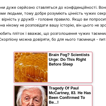
ни дуже серйозно ставляться до конфіденційності. Вон
ми людьми, тому добре розуміють цінність чужих секр
 вірність у дружбі - головне правило. Якщо ви попроси
на нікому не розповідати вашу історію, він цього не зр
любить пліток і вважає, що розголошення чужих таємни
Скорпіону можна довіряти, бо для нього таємниця - пи