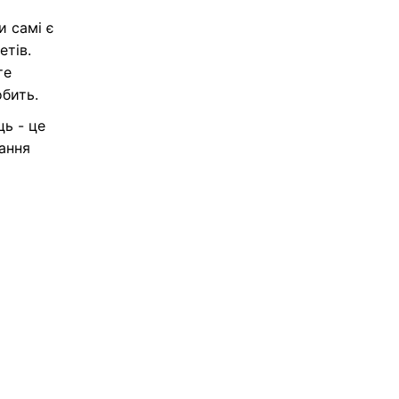
и самі є
етів.
те
обить.
ць - це
тання