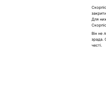
Скорпіо
закрити
Для них
Скорпіо
Він не 
зрада. 
честі.