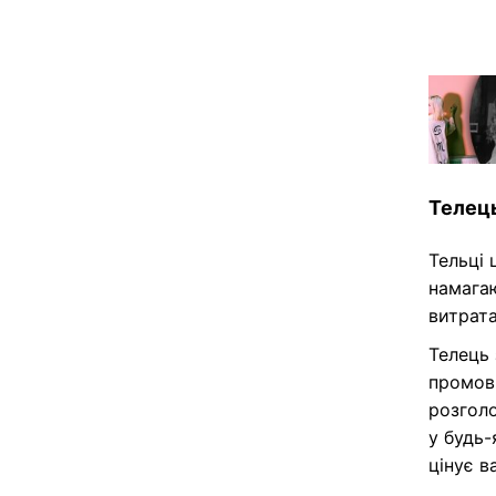
Телец
Тельці 
намагаю
витрата
Телець 
промовч
розгол
у будь-
цінує в