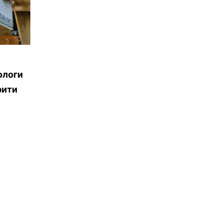
ологи
рити