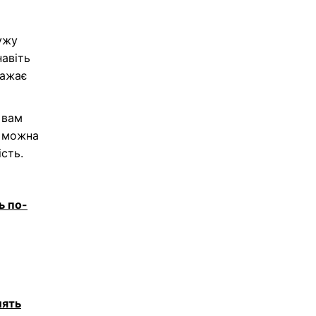
ужу
навіть
важає
 вам
у можна
сть.
ь по-
лять