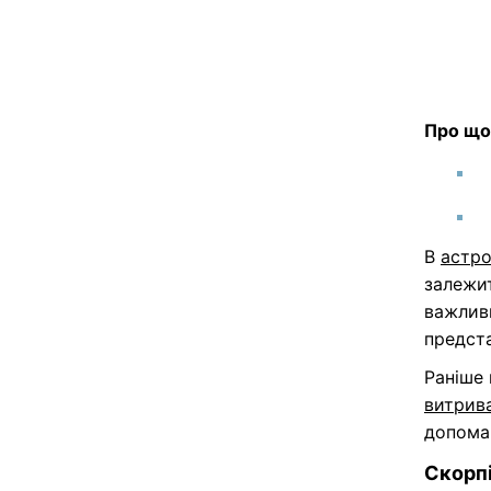
Про що
В
астро
залежит
важливи
предста
Раніше
витрива
допома
Скорп