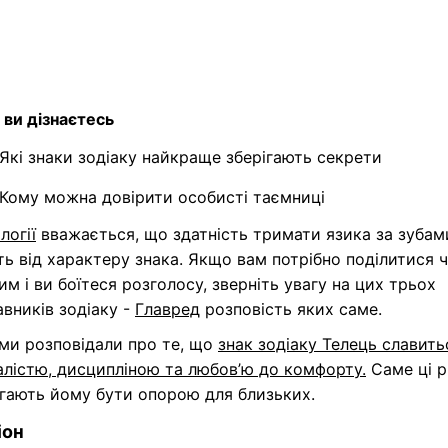
 ви дізнаєтесь
Які знаки зодіаку найкраще зберігають секрети
Кому можна довірити особисті таємниці
логії
вважається, що здатність тримати язика за зубам
ь від характеру знака. Якщо вам потрібно поділитися 
м і ви боїтеся розголосу, зверніть увагу на цих трьох
вників зодіаку -
Главред
розповість яких саме.
 ми розповідали про те, що
знак зодіаку Телець славить
лістю, дисципліною та любов’ю до комфорту.
Саме ці 
гають йому бути опорою для близьких.
іон