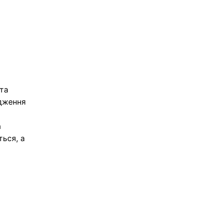
та
рдження
а
ться, а