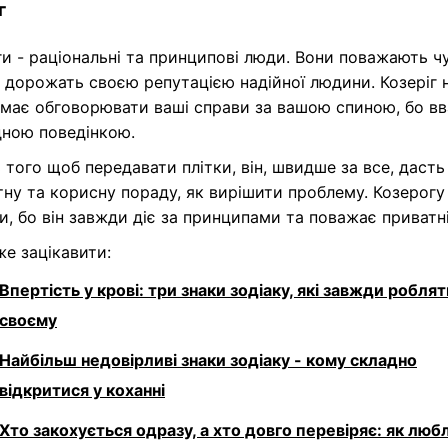
г
и - раціональні та принципові люди. Вони поважають ч
і дорожать своєю репутацією надійної людини. Козеріг 
умає обговорювати ваші справи за вашою спиною, бо в
дною поведінкою.
 того щоб передавати плітки, він, швидше за все, дасть
ну та корисну пораду, як вирішити проблему. Козерог
и, бо він завжди діє за принципами та поважає приватні
е зацікавити:
Впертість у крові: три знаки зодіаку, які завжди роблят
своєму
Найбільш недовірливі знаки зодіаку - кому складно
відкритися у коханні
Хто закохується одразу, а хто довго перевіряє: як люб