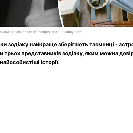
 знаки зодіака / Колаж: Главред, фото: pixabay.com
аки зодіаку найкраще зберігають таємниці - астр
и трьох представників зодіаку, яким можна дові
 найособистіші історії.