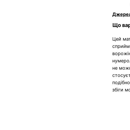
Джере
Що вар
Цей мат
сприйма
ворожін
нумерол
не мож
стосуєт
подібно
збіги 