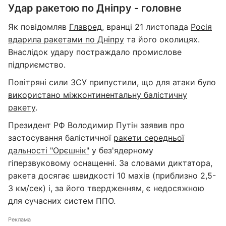
Удар ракетою по Дніпру - головне
Як повідомляв
Главред
, вранці 21 листопада
Росія
вдарила ракетами по Дніпру
та його околицях.
Внаслідок удару постраждало промислове
підприємство.
Повітряні сили ЗСУ припустили, що для атаки було
використано міжконтинентальну балістичну
ракету
.
Президент РФ Володимир Путін заявив про
застосування балістичної
ракети середньої
дальності "Орєшнік"
у без'ядерному
гіперзвуковому оснащенні. За словами диктатора,
ракета досягає швидкості 10 махів (приблизно 2,5-
3 км/сек) і, за його твердженням, є недосяжною
для сучасних систем ППО.
Реклама