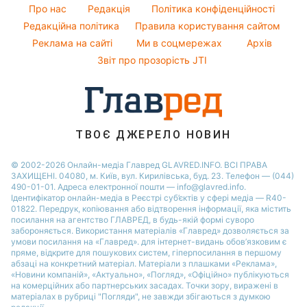
Погода на сьогодні
Про нас
Редакція
Політика конфіденційності
Напої
Погода на завтра
Редакційна політика
Правила користування сайтом
Святкове меню
Реклама на сайті
Ми в соцмережах
Архів
Пилова буря
Звіт про прозорість JTI
ТВОЄ ДЖЕРЕЛО НОВИН
© 2002-2026 Онлайн-медіа Главред GLAVRED.INFO. ВСІ ПРАВА
ЗАХИЩЕНІ. 04080, м. Київ, вул. Кирилівська, буд. 23. Телефон — (044)
490-01-01. Адреса електронної пошти — info@glavred.info.
Ідентифікатор онлайн-медіа в Реєстрі суб’єктів у сфері медіа — R40-
01822.
Передрук, копіювання або відтворення інформації, яка містить
посилання на агентство ГЛАВРЕД, в будь-якій формi суворо
забороняється. Використання матеріалів «Главред» дозволяється за
умови посилання на «Главред». для інтернет-видань обов’язковим є
пряме, відкрите для пошукових систем, гіперпосилання в першому
абзаці на конкретний матеріал. Матеріали з плашками «Реклама»,
«Новини компаній», «Актуально», «Погляд», «Офіційно» публікуються
на комерційних або партнерських засадах. Точки зору, виражені в
матеріалах в рубриці "Погляди", не завжди збігаються з думкою