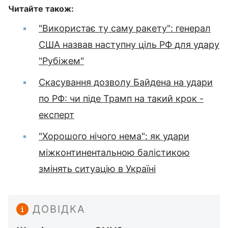
Читайте також:
"Використає ту саму ракету": генерал
США назвав наступну ціль РФ для удару
"Рубіжем"
Скасування дозволу Байдена на удари
по РФ: чи піде Трамп на такий крок -
експерт
"Хорошого нічого нема": як удари
міжконтинентальною балістикою
змінять ситуацію в Україні
ДОВІДКА