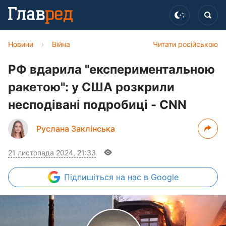
Новини
›
Війна
Читати російською
РФ вдарила "експериментальною
ракетою": у США розкрили
несподівані подробиці - CNN
Руслана Заклінська
21 листопада 2024, 21:33
Підпишіться
на нас в Google