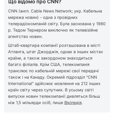
Що відомо про CNN?
CNN (англ. Cable News Network; укр. Кабельна
мережа новин) - одна з провідних
телерадіокомпаній світу. Була заснована у 1980
р. Тедом Тернером виключно як телевізійне
агентство новин.
Штаб-квартира компанії розташована в місті
Атланта, штат Джорджія, однак в інших містах
країни, а також закордоном знаходиться
багато філіалів. Крім США, телекомпанія
транслює по кабельній мережі свої передачі
також і на Канаду. Окремий підрозділ "CNN
International" здійснює мовлення на 212 інших
країн світу через супутник. В усьому світі
випуски новин телекомпанії дивляться більш
ніж 1,5 мільярди осіб, пише
Вікіпедія
.