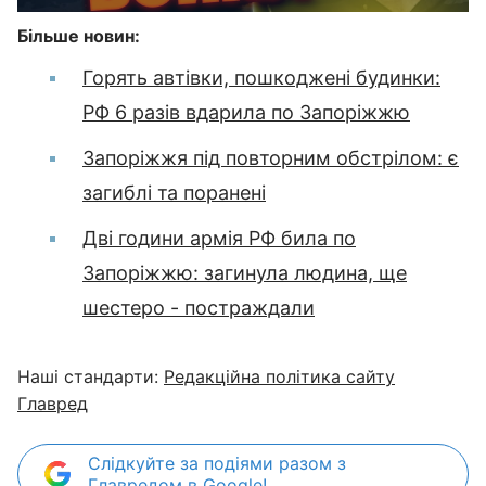
Більше новин:
Горять автівки, пошкоджені будинки:
РФ 6 разів вдарила по Запоріжжю
Запоріжжя під повторним обстрілом: є
загиблі та поранені
Дві години армія РФ била по
Запоріжжю: загинула людина, ще
шестеро - постраждали
Наші стандарти:
Редакційна політика сайту
Главред
Слідкуйте за подіями разом з
Главредом в Google!