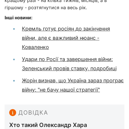
кращому разі - на кілька тижнів, місяців, а в
гіршому - розтягнутися на весь рік.
Інші новини:
Кремль готує росіян до закінчення
війни, але є важливий нюанс -
Коваленко
Удари по Росії та завершення війни:
Зеленський провів ставку, подробиці
Жорін визнав, що Україна зараз програє
війну: "не бачу нашої стратегії"
ДОВІДКА
Хто такий Олександр Хара