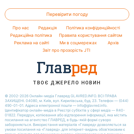
Новини Львова
Прибирання
Головоломки
Новини моди
Максим Галкін
Новини Полтави
Перевірити погоду
Тести по картинці
Поради від Андре Тана
Настя Каменських
Новини Дніпра
Оптичні ілюзії
Жіночі стрижки
Віталій Козловський
Про нас
Редакція
Політика конфіденційності
Новини Сум
Народні прикмети
Редакційна політика
Правила користування сайтом
Потап
Новини Тернополя
Реклама на сайті
Ми в соцмережах
Архів
Усе про шоу-бізнес
Софія Ротару
Новини Черкаси
Звіт про прозорість JTI
Новини Житомира
Новини Рівного
Новини Одеси
ТВОЄ ДЖЕРЕЛО НОВИН
Новини Запоріжжя
© 2002-2026 Онлайн-медіа Главред GLAVRED.INFO. ВСІ ПРАВА
ЗАХИЩЕНІ. 04080, м. Київ, вул. Кирилівська, буд. 23. Телефон — (044)
490-01-01. Адреса електронної пошти — info@glavred.info.
Ідентифікатор онлайн-медіа в Реєстрі суб’єктів у сфері медіа — R40-
01822.
Передрук, копіювання або відтворення інформації, яка містить
посилання на агентство ГЛАВРЕД, в будь-якій формi суворо
забороняється. Використання матеріалів «Главред» дозволяється за
умови посилання на «Главред». для інтернет-видань обов’язковим є