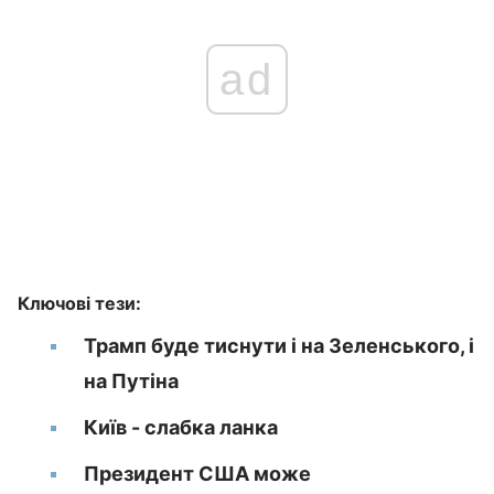
ad
Ключові тези:
Трамп буде тиснути і на Зеленського, і
на Путіна
Київ - слабка ланка
Президент США може