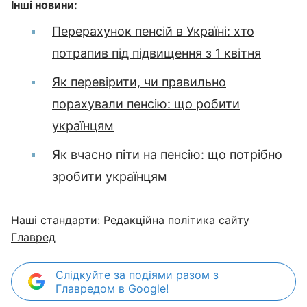
Інші новини:
Перерахунок пенсій в Україні: хто
потрапив під підвищення з 1 квітня
Як перевірити, чи правильно
порахували пенсію: що робити
українцям
Як вчасно піти на пенсію: що потрібно
зробити українцям
Наші стандарти:
Редакційна політика сайту
Главред
Слідкуйте за подіями разом з
Главредом в Google!