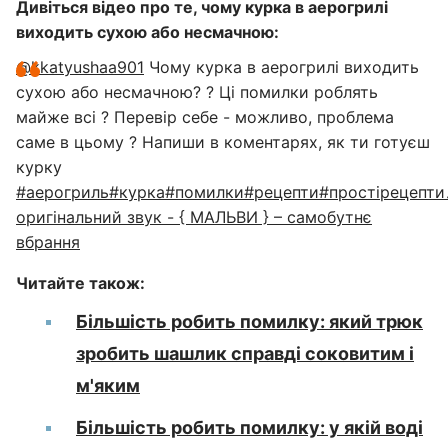
Дивіться відео про те, чому курка в аерогрилі
виходить сухою або несмачною:
@kkatyushaa901
Чому курка в аерогрилі виходить
сухою або несмачною? ? Ці помилки роблять
майже всі ? Перевір себе - можливо, проблема
саме в цьому ? Напиши в коментарях, як ти готуєш
курку
#aерогриль
#курка
#помилки
#рецепти
#простірецепти
оригінальний звук - { МАЛЬВИ } – самобутнє
вбрання
Читайте також:
Більшість робить помилку: який трюк
зробить шашлик справді соковитим і
м'яким
Більшість робить помилку: у якій воді