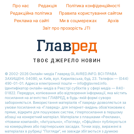
Новини Сум
Про нас
Редакція
Політика конфіденційності
Новини моди
Новини Львова
Редакційна політика
Правила користування сайтом
Поради від Андре Тана
Реклама на сайті
Ми в соцмережах
Архів
Новини Черкаси
Звіт про прозорість JTI
Новини Дніпра
Новини Рівного
Новини Тернополя
Новини Запоріжжя
ТВОЄ ДЖЕРЕЛО НОВИН
Новини Житомира
© 2002-2026 Онлайн-медіа Главред GLAVRED.INFO. ВСІ ПРАВА
ЗАХИЩЕНІ. 04080, м. Київ, вул. Кирилівська, буд. 23. Телефон — (044)
Новини Одеси
490-01-01. Адреса електронної пошти — info@glavred.info.
Ідентифікатор онлайн-медіа в Реєстрі суб’єктів у сфері медіа — R40-
01822.
Передрук, копіювання або відтворення інформації, яка містить
посилання на агентство ГЛАВРЕД, в будь-якій формi суворо
забороняється. Використання матеріалів «Главред» дозволяється за
умови посилання на «Главред». для інтернет-видань обов’язковим є
пряме, відкрите для пошукових систем, гіперпосилання в першому
абзаці на конкретний матеріал. Матеріали з плашками «Реклама»,
«Новини компаній», «Актуально», «Погляд», «Офіційно» публікуються
на комерційних або партнерських засадах. Точки зору, виражені в
матеріалах в рубриці "Погляди", не завжди збігаються з думкою