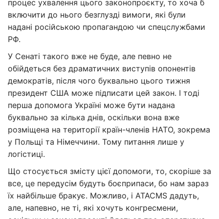
процес ухвалення цього законопроєкту, то хоча б
включити до нього безглузді вимоги, які були
надані російською пропагандою чи спецслужбами
РФ.
У Сенаті такого вже не буде, але певно не
обійдеться без драматичних виступів опонентів
демократів, після чого буквально цього тижня
президент США може підписати цей закон. І тоді
перша допомога Україні може бути надана
буквально за кілька днів, оскільки вона вже
розміщена на території країн-членів НАТО, зокрема
у Польщі та Німеччини. Тому питання лише у
логістиці.
Що стосується змісту цієї допомоги, то, скоріше за
все, це передусім будуть боєприпаси, бо нам зараз
їх найбільше бракує. Можливо, і ATACMS дадуть,
але, напевно, не ті, які хочуть конгресмени,