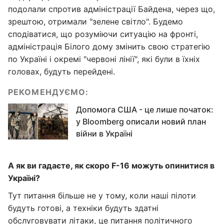
подолали спротив адміністрації Байдена, через що,
зрештою, отримали "зелене світло". Будемо
сподіватися, що розуміючи ситуацію на фронті,
адміністрація Білого дому змінить свою стратегію
по Україні і окремі "червоні лінії", які були в їхніх
головах, будуть перейдені.
РЕКОМЕНДУЄМО:
Допомога США - це лише початок:
у Bloomberg описали новий план
війни в Україні
А як ви гадаєте, як скоро F-16 можуть опинитися в
Україні?
Тут питання більше не у тому, коли наші пілоти
будуть готові, а техніки будуть здатні
обслуговувати літаки, це питання політичного