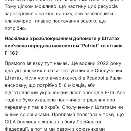
Тому цілком можливо, що частину цих ресурсів
зарезервують на кінець року, аби забезпечити
планомірне і плавне постачання всього, що
потрібно.
Наскільки з розблокуванням допомоги у Штатах
пов'язана передача нам систем "Patriot" та літаків
F-16?
Прямого звʼязку тут немає. Ще восени 2022 року
два українських пілоти тестувалися в Сполучених
Штатах, після чого американські військові дійшли
висновку, що потрібно 5-6 місяців, аби
підготовлений український пілот оволодів F-16. Але
тоді не було ухвалено політичного рішення про
передачу літаків Україні Сполученими Штатами чи
їхніми союзниками. Проблема полягала у тому, що
США боялися ескалації з боку Російської
Федерації, а потім ми разом з союзниками