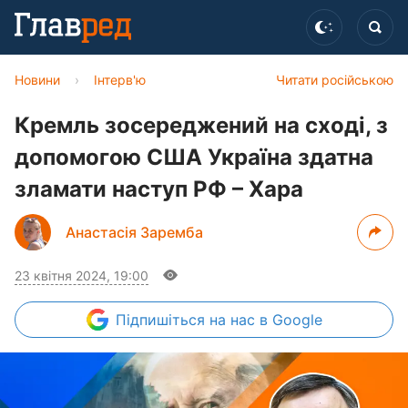
Новини
›
Інтерв'ю
Читати російською
Кремль зосереджений на сході, з
допомогою США Україна здатна
зламати наступ РФ – Хара
Анастасія Заремба
23 квітня 2024, 19:00
Підпишіться
на нас в Google