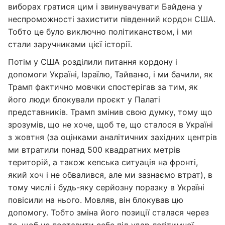
виборах гратися цим і звинувачувати Байдена у
неспроможності захистити південний кордон США.
Тобто це було виключно політиканством, і ми
стали заручниками цієї історії.
Потім у США розділили питання кордону і
допомоги Україні, Ізраїлю, Тайваню, і ми бачили, як
Трамп фактично мовчки спостерігав за тим, як
його люди блокували проєкт у Палаті
представників. Трамп змінив свою думку, тому що
зрозумів, що не хоче, щоб те, що сталося в Україні
з жовтня (за оцінками аналітичних західних центрів
ми втратили понад 500 квадратних метрів
територій, а також кепська ситуація на фронті,
який хоч і не обвалився, але ми зазнаємо втрат), в
тому числі і будь-яку серйозну поразку в Україні
повісили на нього. Мовляв, він блокував цю
допомогу. Тобто зміна його позиції сталася через