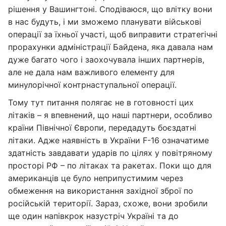
рішення у Вашингтоні. Сподіваюся, що влітку вони
в нас будуть, і ми зможемо планувати військові
операції за їхньої участі, щоб виправити стратегічні
прорахунки адміністрації Байдена, яка давала нам
дуже багато чого і заохочувала інших партнерів,
але не дала нам важливого елементу для
минулорічної контрнаступальної операції.
Тому тут питання полягає не в готовності цих
літаків – я впевнений, що наші партнери, особливо
країни Північної Європи, передадуть боєздатні
літаки. Адже наявність в України F-16 означатиме
здатність завдавати ударів по цілях у повітряному
просторі РФ – по літаках та ракетах. Поки що для
американців це було неприпустимим через
обмеження на використання західної зброї по
російській території. Зараз, схоже, вони зробили
ще один напівкрок назустріч Україні та до