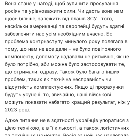
Вона стане у нагоді, щоб зупинити просування
росіян та урівноважити сили. Чи дасть вона нам
щось більше, залежить від планів ЗСУ і того,
наскільки американці та європейці будуть здатні
забезпечити нас усім необхідним вчасно. Бо
проблема контрнаступу минулого року полягала в
тому, що нам не все дали – не було повітряного
компоненту, допомогу надавали не ритмічно, як це
було потрібно, аби можна було застосовувати те,
що отримали, одразу. Також було багато інших
проблем, таких як технічна несправність чи
відсутність комплектуючих. Якщо ці прорахунки
будуть усунені, то, звичайно, наші військові
можуть показати набагато кращий результат, ніж у
2023 році.
Адже питання не в здатності українців упоратися з
цією технікою, а в її кількості, а також логістичних
та технічних моментах. Росія за цей час наклепала