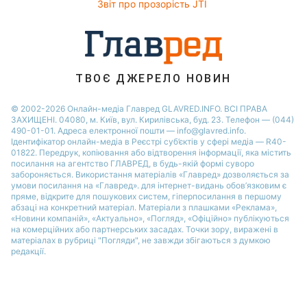
Звіт про прозорість JTI
ТВОЄ ДЖЕРЕЛО НОВИН
© 2002-2026 Онлайн-медіа Главред GLAVRED.INFO. ВСІ ПРАВА
ЗАХИЩЕНІ. 04080, м. Київ, вул. Кирилівська, буд. 23. Телефон — (044)
490-01-01. Адреса електронної пошти — info@glavred.info.
Ідентифікатор онлайн-медіа в Реєстрі суб’єктів у сфері медіа — R40-
01822.
Передрук, копіювання або відтворення інформації, яка містить
посилання на агентство ГЛАВРЕД, в будь-якій формi суворо
забороняється. Використання матеріалів «Главред» дозволяється за
умови посилання на «Главред». для інтернет-видань обов’язковим є
пряме, відкрите для пошукових систем, гіперпосилання в першому
абзаці на конкретний матеріал. Матеріали з плашками «Реклама»,
«Новини компаній», «Актуально», «Погляд», «Офіційно» публікуються
на комерційних або партнерських засадах. Точки зору, виражені в
матеріалах в рубриці "Погляди", не завжди збігаються з думкою
редакції.