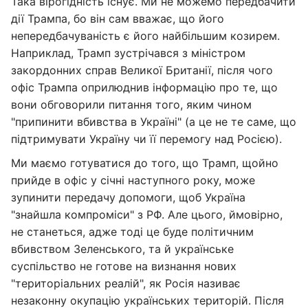
Така вірогідність існує. Ми не можемо передбачити
дії Трампа, бо він сам вважає, що його
непередбачуваність є його найбільшим козирем.
Наприклад, Трамп зустрічався з міністром
закордонних справ Великої Британії, після чого
офіс Трампа оприлюднив інформацію про те, що
вони обговорили питання того, яким чином
"припинити вбивства в Україні" (а це не те саме, що
підтримувати Україну чи її перемогу над Росією).
Ми маємо готуватися до того, що Трамп, щойно
прийде в офіс у січні наступного року, може
зупинити передачу допомоги, щоб Україна
"знайшла компроміси" з РФ. Але цього, ймовірно,
не станеться, адже тоді це буде політичним
вбивством Зеленського, та й українське
суспільство не готове на визнання нових
"територіальних реалій", як Росія називає
незаконну окупацію українських територій. Після